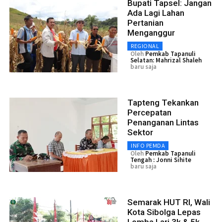
Bupati Tapsel: Jangan
Ada Lagi Lahan
Pertanian
Menganggur
REGIONAL
Oleh
Pemkab Tapanuli
Selatan: Mahrizal Shaleh
baru saja
Tapteng Tekankan
Percepatan
Penanganan Lintas
Sektor
INFO PEMDA
Oleh
Pemkab Tapanuli
Tengah : Jonni Sihite
baru saja
Semarak HUT RI, Wali
Kota Sibolga Lepas
Lomba Lari 3k & 5k