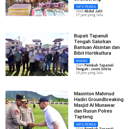
INFO PEMDA
Oleh
Abdul Jalil
17 jam yang lalu
Bupati Tapanuli
Tengah Salurkan
Bantuan Alsintan dan
Bibit Hortikultura
MAKRO
Oleh
Pemkab Tapanuli
Tengah : Jonni Sihite
19 jam yang lalu
Masinton Mahmud
Hadiri Groundbreaking
Masjid Al Munawar
dan Rusun Polres
Tapteng
INFO PEMDA
Oleh
Pemkab Tapanuli