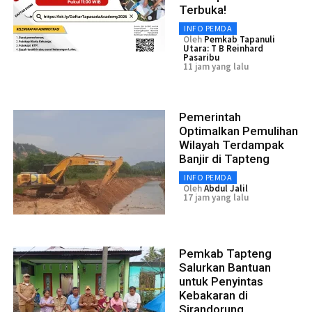
Terbuka!
INFO PEMDA
Oleh
Pemkab Tapanuli
Utara: T B Reinhard
Pasaribu
11 jam yang lalu
Pemerintah
Optimalkan Pemulihan
Wilayah Terdampak
Banjir di Tapteng
INFO PEMDA
Oleh
Abdul Jalil
17 jam yang lalu
Pemkab Tapteng
Salurkan Bantuan
untuk Penyintas
Kebakaran di
Sirandorung