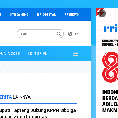
×
T
STREAMING
RRIDIGITAL
RRINEWS
ID
DUNIA 2026
EDITORIAL
ERITA
LAINNYA
upati Tapteng Dukung KPPN Sibolga
angun Zona Integritas