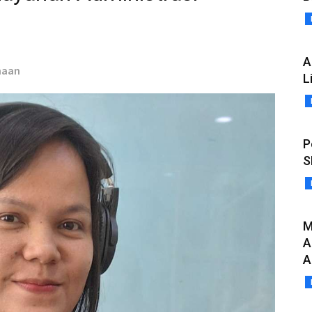
A
ahaan
L
P
S
M
A
A