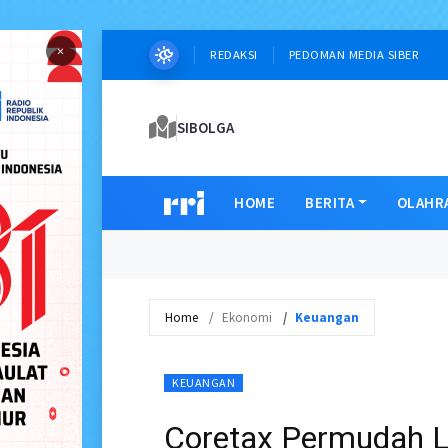
×
REDAKSI
PEDOMAN MEDIA SIBER
SIBOLGA
HOME
BERITA
OLAHR
Home
Ekonomi
Keuangan
KEUANGAN
Coretax Permudah L