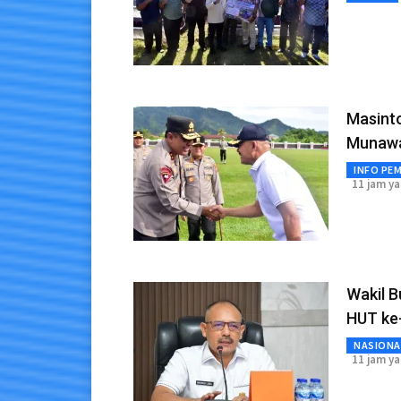
Masint
Munawa
INFO PE
11 jam ya
Wakil B
HUT ke
NASIONA
11 jam ya