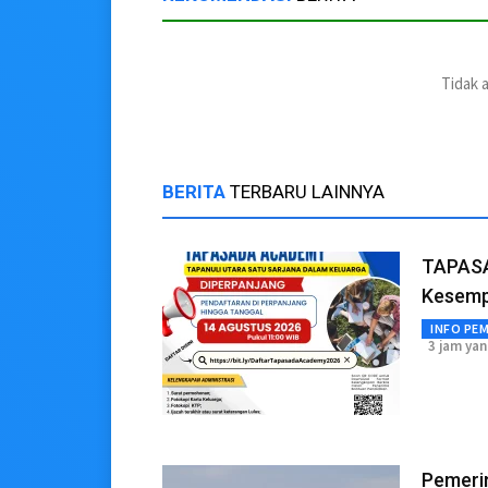
Tidak 
BERITA
TERBARU LAINNYA
TAPASA
Kesemp
INFO PE
3 jam yan
Pemeri