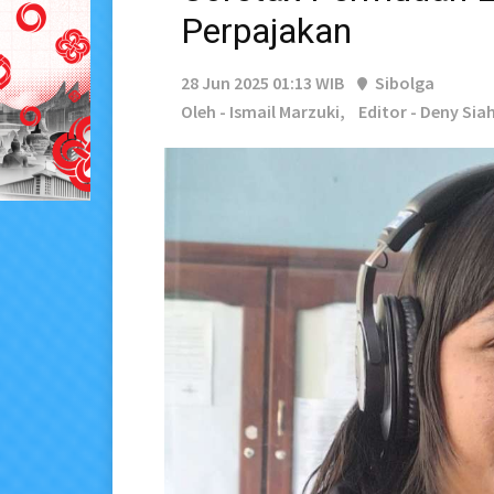
Perpajakan
28 Jun 2025 01:13 WIB
Sibolga
Oleh - Ismail Marzuki,
Editor - Deny Si