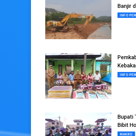
Banjir 
INFO PE
Pemkab
Kebakar
INFO PE
Bupati 
Bibit H
MAKRO