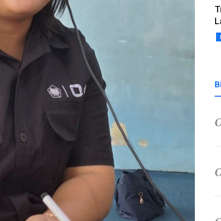
T
L
B