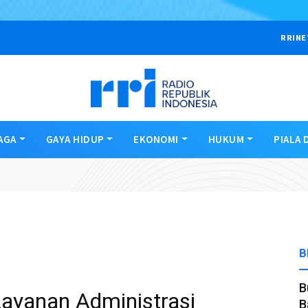
RRINE
AGA
GAYA HIDUP
EKONOMI
HUKUM
PIALA 
B
B
ayanan Administrasi
B