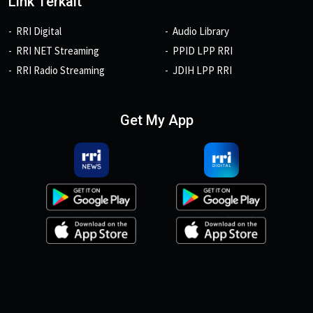
Link Terkait
RRI Digital
Audio Library
RRI NET Streaming
PPID LPP RRI
RRI Radio Streaming
JDIH LPP RRI
Get My App