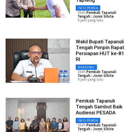
INFO PEMDA
Oleh
Pemkab Tapanuli
Tengah : Jonni Sihite
9 jam yang lalu
Wakil Bupati Tapanuli
Tengah Pimpin Rapat
Persiapan HUT ke-81
RI
NASIONAL
Oleh
Pemkab Tapanuli
Tengah : Jonni Sihite
9 jam yang lalu
Pemkab Tapanuli
Tengah Sambut Baik
Audiensi PESADA
INFO PEMDA
Oleh
Pemkab Tapanuli
Tengah : Jonni Sihite