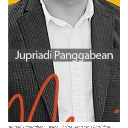
Jupriadi Panggabean, Dialog Sibolga Siang Pro 1 (RRI/Rindu)