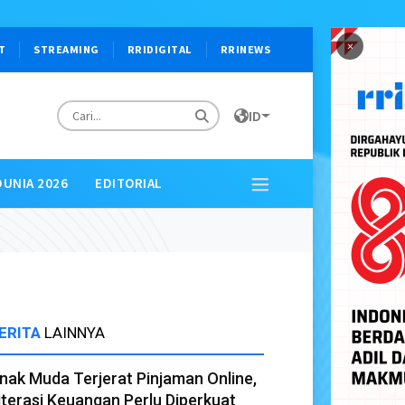
×
T
STREAMING
RRIDIGITAL
RRINEWS
ID
DUNIA 2026
EDITORIAL
ERITA
LAINNYA
nak Muda Terjerat Pinjaman Online,
iterasi Keuangan Perlu Diperkuat