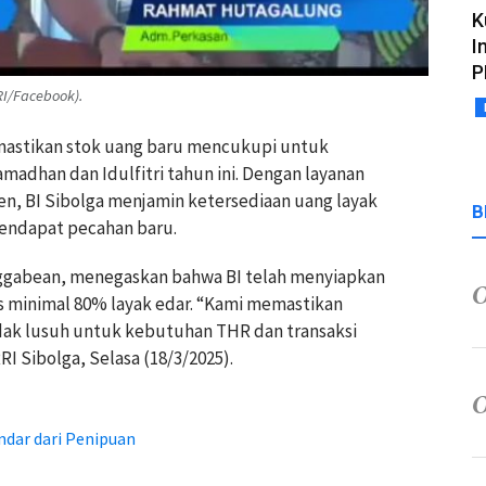
K
I
P
RI/Facebook).
emastikan stok uang baru mencukupi untuk
adhan dan Idulfitri tahun ini. Dengan layanan
en, BI Sibolga menjamin ketersediaan uang layak
B
mendapat pecahan baru.
anggabean, menegaskan bahwa BI telah menyiapkan
as minimal 80% layak edar. “Kami memastikan
ak lusuh untuk kebutuhan THR dan transaksi
I Sibolga, Selasa (18/3/2025).
ndar dari Penipuan