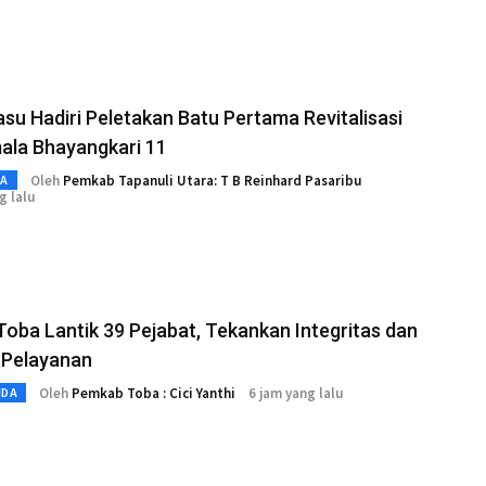
su Hadiri Peletakan Batu Pertama Revitalisasi
ala Bhayangkari 11
Oleh
Pemkab Tapanuli Utara: T B Reinhard Pasaribu
TA
g lalu
Toba Lantik 39 Pejabat, Tekankan Integritas dan
 Pelayanan
Oleh
Pemkab Toba : Cici Yanthi
6 jam yang lalu
MDA