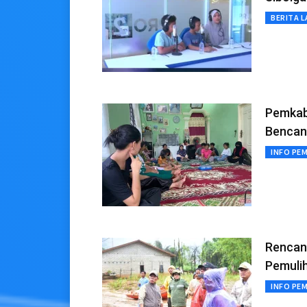
BERITA L
Pemkab
Bencan
INFO PE
Rencan
Pemuli
INFO PE