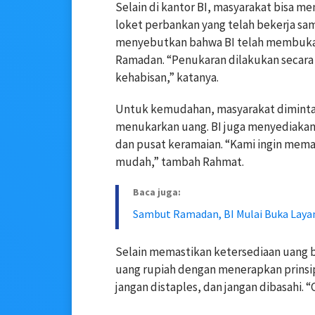
Selain di kantor BI, masyarakat bisa me
loket perbankan yang telah bekerja sa
menyebutkan bahwa BI telah membuka 
Ramadan. “Penukaran dilakukan secara 
kehabisan,” katanya.
Untuk kemudahan, masyarakat diminta 
menukarkan uang. BI juga menyediakan la
dan pusat keramaian. “Kami ingin mem
mudah,” tambah Rahmat.
Baca juga:
Sambut Ramadan, BI Mulai Buka Lay
Selain memastikan ketersediaan uang b
uang rupiah dengan menerapkan prinsip 5
jangan distaples, dan jangan dibasahi. 