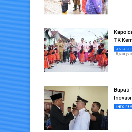
Kapolda
TK Kem
ASTA CI
6 jam yan
Bupati 
Inovasi
INFO PE