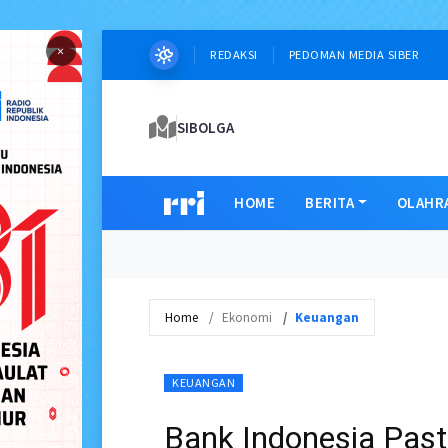
×
REDAKSI
PEDOMAN MEDIA SIBER
SIBOLGA
HOME
BERITA
OLAHR
Home
Ekonomi
Keuangan
KEUANGAN
Bank Indonesia Pas