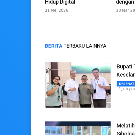
Hidup Digital
dengan 
21 Mei 2026
30 Mar 2
BERITA
TERBARU LAINNYA
Bupati 
Kesela
KESEHAT
4 jam yan
Melatih
Sibolga