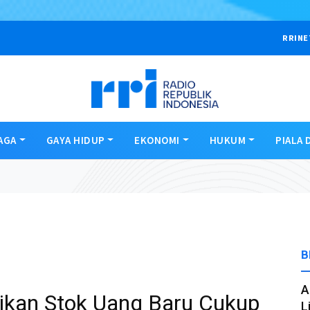
RRINE
AGA
GAYA HIDUP
EKONOMI
HUKUM
PIALA 
B
A
tikan Stok Uang Baru Cukup
L