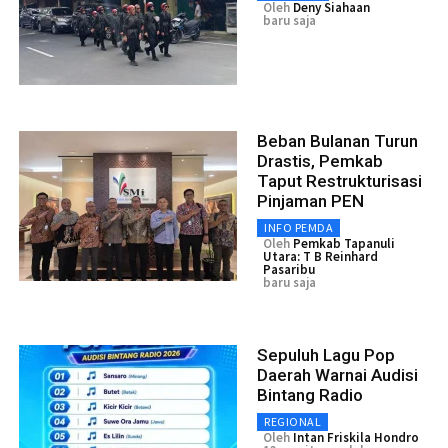
Oleh
Deny Siahaan
baru saja
Beban Bulanan Turun
Drastis, Pemkab
Taput Restrukturisasi
Pinjaman PEN
INFO PEMDA
Oleh
Pemkab Tapanuli
Utara: T B Reinhard
Pasaribu
baru saja
Sepuluh Lagu Pop
Daerah Warnai Audisi
Bintang Radio
REGIONAL
Oleh
Intan Friskila Hondro