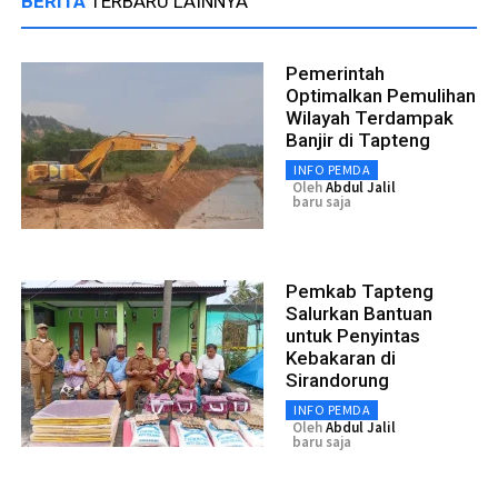
BERITA
TERBARU LAINNYA
Pemerintah
Optimalkan Pemulihan
Wilayah Terdampak
Banjir di Tapteng
INFO PEMDA
Oleh
Abdul Jalil
baru saja
Pemkab Tapteng
Salurkan Bantuan
untuk Penyintas
Kebakaran di
Sirandorung
INFO PEMDA
Oleh
Abdul Jalil
baru saja