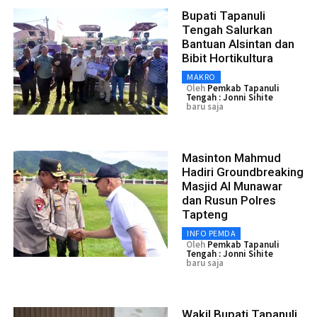
Bupati Tapanuli
Tengah Salurkan
Bantuan Alsintan dan
Bibit Hortikultura
MAKRO
Oleh
Pemkab Tapanuli
Tengah : Jonni Sihite
baru saja
Masinton Mahmud
Hadiri Groundbreaking
Masjid Al Munawar
dan Rusun Polres
Tapteng
INFO PEMDA
Oleh
Pemkab Tapanuli
Tengah : Jonni Sihite
baru saja
Wakil Bupati Tapanuli