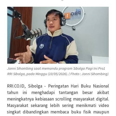
Jonni Sihombing saat memandu program Sibolga Pagi Ini Pro1
RRI Sibolga, pada Minggu (10/05/2026). ( Fhoto : Jonni Sihombing)
RRI.CO.ID, Sibolga - Peringatan Hari Buku Nasional
tahun ini menghadapi tantangan besar akibat
meningkatnya kebiasaan scrolling masyarakat digital.
Masyarakat sekarang lebih sering menikmati video
singkat dibandingkan membaca buku fisik maupun