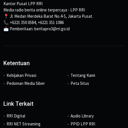
Kantor Pusat LPP RRI
Media radio berita online terpercaya - LPP RRI
📍 Jl. Medan Merdeka Barat No.4-5, Jakarta Pusat.
📞 +6221 350 0584, +6221 351 1086
📩 Pemberitaan: beritapro3@rri.go.id
Ketentuan
Kebijakan Privasi
Tentang Kami
Pedoman Media Siber
Peta Situs
Link Terkait
RRI Digital
Audio Library
RRI NET Streaming
PPID LPP RRI