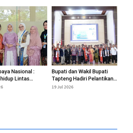
baya Nasional :
Bupati dan Wakil Bupati
hidup Lintas
Tapteng Hadiri Pelantikan
si
Pengurus PPTSB 2026-
26
19 Jul 2026
2030