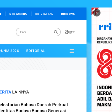
×
T
STREAMING
RRIDIGITAL
RRINEWS
ID
DUNIA 2026
EDITORIAL
ERITA
LAINNYA
elestarian Bahasa Daerah Perkuat
dentitas Budaya Bangsa Generasi