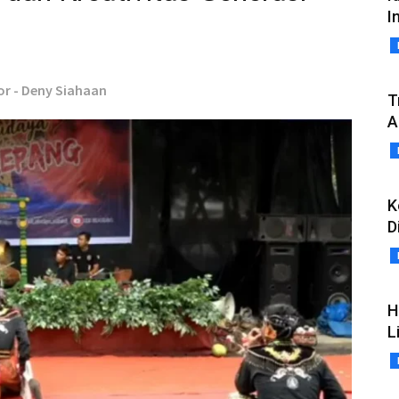
I
or - Deny Siahaan
T
A
K
D
H
L