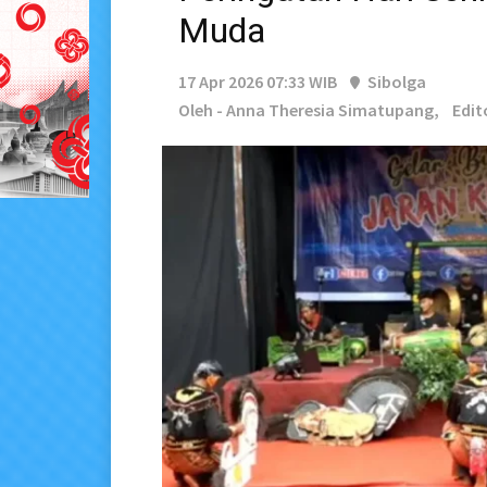
Muda
17 Apr 2026 07:33 WIB
Sibolga
Oleh - Anna Theresia Simatupang,
Edit