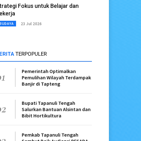
trategi Fokus untuk Belajar dan
ekerja
23 Jul 2026
BUDAYA
ERITA
TERPOPULER
Pemerintah Optimalkan
01
Pemulihan Wilayah Terdampak
Banjir di Tapteng
Bupati Tapanuli Tengah
02
Salurkan Bantuan Alsintan dan
Bibit Hortikultura
Pemkab Tapanuli Tengah
03