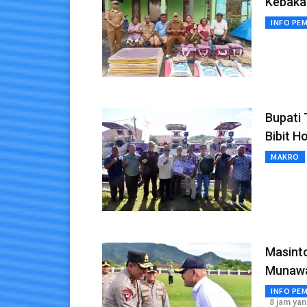
Kebakar
INFO PE
Bupati 
Bibit H
MAKRO
Masint
Munawa
INFO PE
8 jam yan