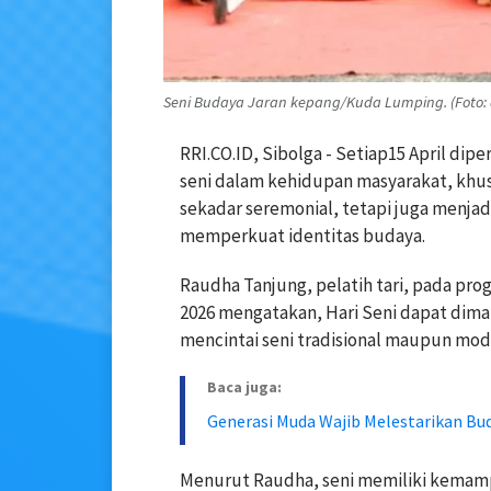
Seni Budaya Jaran kepang/Kuda Lumping. (Foto: 
RRI.CO.ID, Sibolga - Setiap15 April dip
seni dalam kehidupan masyarakat, khusu
sekadar seremonial, tetapi juga menja
memperkuat identitas budaya.
Raudha Tanjung, pelatih tari, pada prog
2026 mengatakan, Hari Seni dapat dima
mencintai seni tradisional maupun mod
Baca juga:
Generasi Muda Wajib Melestarikan Bu
Menurut Raudha, seni memiliki kema