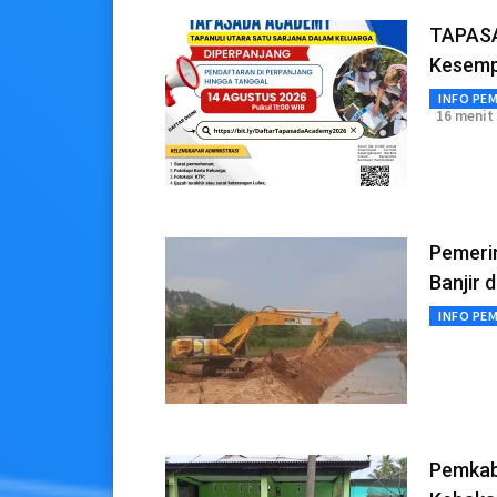
TAPASA
Kesemp
INFO PE
16 menit 
Pemeri
Banjir 
INFO PE
Pemkab