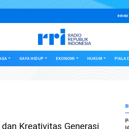
RRINE
AGA
GAYA HIDUP
EKONOMI
HUKUM
PIALA 
B
P
 dan Kreativitas Generasi
I