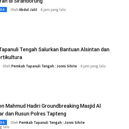
an di Sirandorung
Oleh
Abdul Jalil
6 jam yang lalu
MDA
Tapanuli Tengah Salurkan Bantuan Alsintan dan
ortikultura
Oleh
Pemkab Tapanuli Tengah : Jonni Sihite
8 jam yang lalu
on Mahmud Hadiri Groundbreaking Masjid Al
r dan Rusun Polres Tapteng
Oleh
Pemkab Tapanuli Tengah : Jonni Sihite
MDA
g lalu