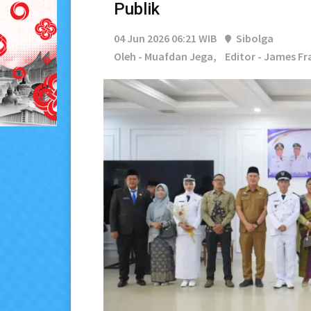
Publik
04 Jun 2026 06:21 WIB
Sibolga
Oleh - Muafdan Jega,
Editor - James Fr