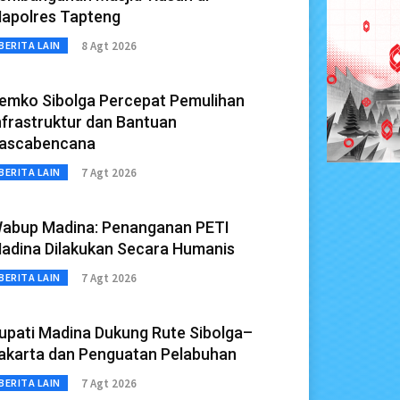
apolres Tapteng
8 Agt 2026
BERITA LAIN
emko Sibolga Percepat Pemulihan
nfrastruktur dan Bantuan
ascabencana
7 Agt 2026
BERITA LAIN
abup Madina: Penanganan PETI
adina Dilakukan Secara Humanis
7 Agt 2026
BERITA LAIN
upati Madina Dukung Rute Sibolga–
akarta dan Penguatan Pelabuhan
7 Agt 2026
BERITA LAIN