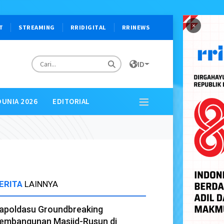
×
T
STREAMING
RRIDIGITAL
RRINEWS
ID
DUNIA 2026
EDITORIAL
ERITA
LAINNYA
apoldasu Groundbreaking
embangunan Masjid-Rusun di