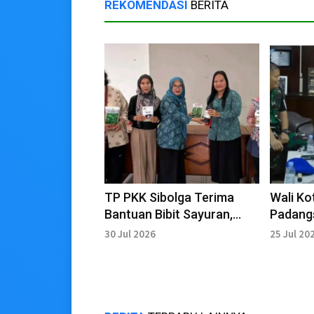
REKOMENDASI
BERITA
TP PKK Sibolga Terima
Wali Ko
Bantuan Bibit Sayuran,
Padang
Perkuat Ketahanan Pangan
Audiens
30 Jul 2026
25 Jul 20
Keluarga
Sibolga