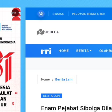
×
REDAKSI
PEDOMAN MEDIA SIBER
SIBOLGA
HOME
BERITA
OLAHR
Home
Berita Lain
BERITA LAIN
Enam Pejabat Sibolga Dila