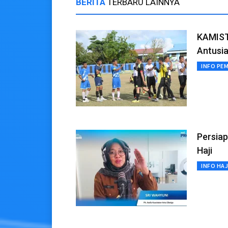
BERITA
TERBARU LAINNYA
KAMISTA
Antusia
INFO PE
Persiap
Haji
INFO HAJ