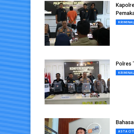
Kapolr
Pemaka
KRIMINA
Polres
KRIMINA
Bahasa
ASTA CI