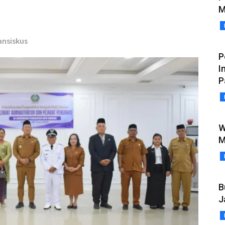
M
ansiskus
P
I
P
W
M
B
J