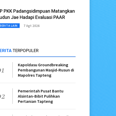
P PKK Padangsidimpuan Matangkan
udun Jae Hadapi Evaluasi PAAR
7 Agt 2026
BERITA LAIN
ERITA
TERPOPULER
Kapoldasu Groundbreaking
01
Pembangunan Masjid-Rusun di
Mapolres Tapteng
Pemerintah Pusat Bantu
02
Alsintan-Bibit Pulihkan
Pertanian Tapteng