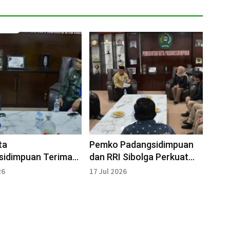
ta
Pemko Padangsidimpuan
sidimpuan Terima
dan RRI Sibolga Perkuat
i Dandenpom I/2
Kolaborasi Informasi
26
17 Jul 2026