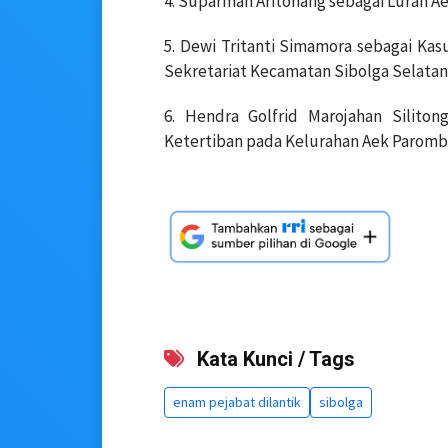
4. Suparman Aritonang sebagai Lurah A
5. Dewi Tritanti Simamora sebagai K
Sekretariat Kecamatan Sibolga Selatan
6. Hendra Golfrid Marojahan Silito
Ketertiban pada Kelurahan Aek Paromb
Kata Kunci / Tags
enam pejabat dilantik
sibolga