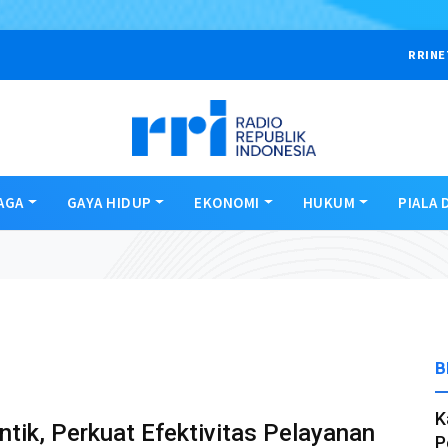
RRINE
AGA
GAYA HIDUP
EKONOMI
HUKUM
PIALA 
B
K
ntik, Perkuat Efektivitas Pelayanan
P