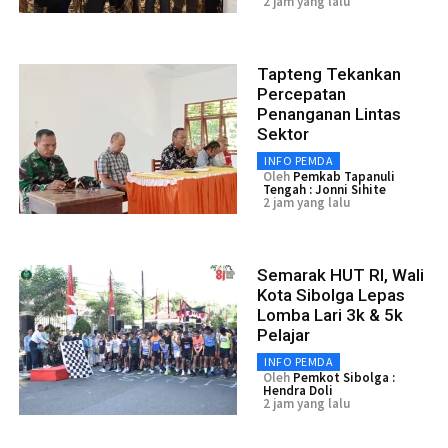
2 jam yang lalu
Tapteng Tekankan
Percepatan
Penanganan Lintas
Sektor
INFO PEMDA
Oleh
Pemkab Tapanuli
Tengah : Jonni Sihite
2 jam yang lalu
Semarak HUT RI, Wali
Kota Sibolga Lepas
Lomba Lari 3k & 5k
Pelajar
INFO PEMDA
Oleh
Pemkot Sibolga :
Hendra Doli
2 jam yang lalu