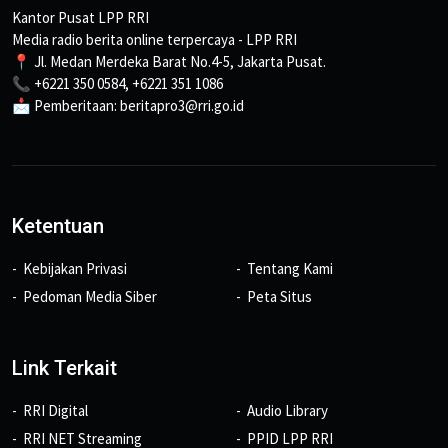
Kantor Pusat LPP RRI
Media radio berita online terpercaya - LPP RRI
📍 Jl. Medan Merdeka Barat No.4-5, Jakarta Pusat.
📞 +6221 350 0584, +6221 351 1086
📩 Pemberitaan: beritapro3@rri.go.id
Ketentuan
Kebijakan Privasi
Tentang Kami
Pedoman Media Siber
Peta Situs
Link Terkait
RRI Digital
Audio Library
RRI NET Streaming
PPID LPP RRI