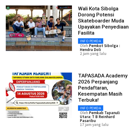
Wali Kota Sibolga
Dorong Potensi
Skateboarder Muda
Upayakan Penyediaan
Fasilita
INFO PEMDA
Oleh
Pemkot Sibolga :
Hendra Doli
2 jam yang lalu
TAPASADA Academy
2026 Perpanjang
Pendaftaran,
Kesempatan Masih
Terbuka!
INFO PEMDA
Oleh
Pemkab Tapanuli
Utara: T B Reinhard
Pasaribu
17 jam yang lalu