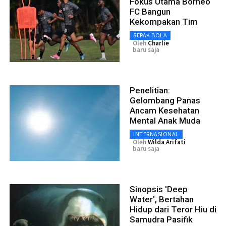
Fokus Utama Borneo
FC Bangun
Kekompakan Tim
SEPAK BOLA
Oleh
Charlie
baru saja
Penelitian:
Gelombang Panas
Ancam Kesehatan
Mental Anak Muda
INTERNASIONAL
Oleh
Wilda Arifati
baru saja
Sinopsis 'Deep
Water', Bertahan
Hidup dari Teror Hiu di
Samudra Pasifik