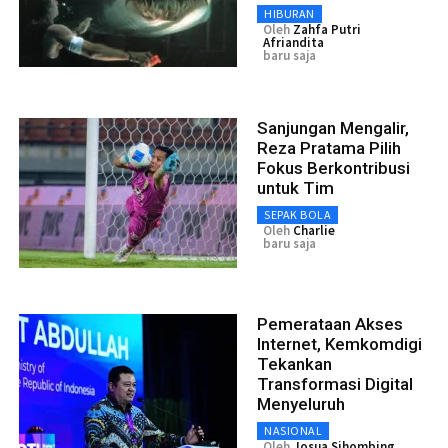
HIBURAN
Oleh
Zahfa Putri
Afriandita
baru saja
Sanjungan Mengalir,
Reza Pratama Pilih
Fokus Berkontribusi
untuk Tim
SEPAK BOLA
Oleh
Charlie
baru saja
Pemerataan Akses
Internet, Kemkomdigi
Tekankan
Transformasi Digital
Menyeluruh
NASIONAL
Oleh
Josua Sihombing