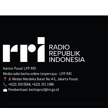
Kantor Pusat LPP RRI
Media radio berita online terpercaya - LPP RRI
📍 Jl. Medan Merdeka Barat No.4-5, Jakarta Pusat.
📞 +6221 350 0584, +6221 351 1086
📩 Pemberitaan: beritapro3@rri.go.id