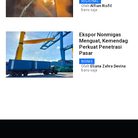
REGIONAL
Oleh
Alfian Risfil
baru saja
Ekspor Nonmigas
Menguat, Kemendag
Perkuat Penetrasi
Pasar
BISNIS
Oleh
Eliana Zahra Devina
baru saja