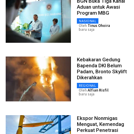
BGN Buka Tiga Kanal
Aduan untuk Awasi
Program MBG
NASIONAL
Oleh
Tinus Ohoira
baru saja
Kebakaran Gedung
Bapenda DKI Belum
Padam, Bronto Skylift
Dikerahkan
REGIONAL
Oleh
Alfian Risfil
baru saja
Ekspor Nonmigas
Menguat, Kemendag
Perkuat Penetrasi