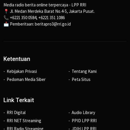
Media radio berita online terpercaya - LPP RRI
📍 Jl. Medan Merdeka Barat No.4-5, Jakarta Pusat.
📞 +6221 350 0584, +6221 351 1086
📩 Pemberitaan: beritapro3@rri.go.id
Ketentuan
Kebijakan Privasi
Tentang Kami
Pedoman Media Siber
Peta Situs
Link Terkait
RRI Digital
Audio Library
RRI NET Streaming
PPID LPP RRI
RRI Radio Streaming
JDIH LPP RRI