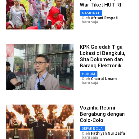
War Tiket HUT RI
NASIONAL
Oleh
Afriani Respati
baru saja
KPK Geledah Tiga
Lokasi di Bengkulu,
Sita Dokumen dan
Barang Elektronik
HUKUM
Oleh
Chairul Umam
baru saja
Vozinha Resmi
Bergabung dengan
Colo-Colo
SEPAK BOLA
Oleh
Fathiyah Nur Zalfa
baru saja