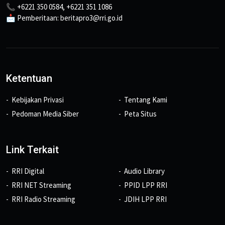
📞 +6221 350 0584, +6221 351 1086
📩 Pemberitaan: beritapro3@rri.go.id
Ketentuan
Kebijakan Privasi
Tentang Kami
Pedoman Media Siber
Peta Situs
Link Terkait
RRI Digital
Audio Library
RRI NET Streaming
PPID LPP RRI
RRI Radio Streaming
JDIH LPP RRI