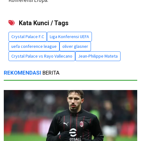
Kata Kunci / Tags
Crystal Palace F.C
Liga Konferensi UEFA
uefa conference league
oliver glasner
Crystal Palace vs Rayo Vallecano
Jean-Philippe Mateta
REKOMENDASI
BERITA