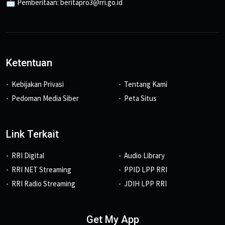
📩 Pemberitaan: beritapro3@rri.go.id
Ketentuan
Kebijakan Privasi
Tentang Kami
Pedoman Media Siber
Peta Situs
Link Terkait
RRI Digital
Audio Library
RRI NET Streaming
PPID LPP RRI
RRI Radio Streaming
JDIH LPP RRI
Get My App