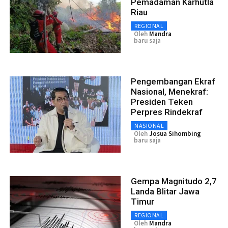
Pemadaman Karhutla
Riau
REGIONAL
Oleh
Mandra
baru saja
Pengembangan Ekraf
Nasional, Menekraf:
Presiden Teken
Perpres Rindekraf
NASIONAL
Oleh
Josua Sihombing
baru saja
Gempa Magnitudo 2,7
Landa Blitar Jawa
Timur
REGIONAL
Oleh
Mandra