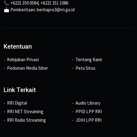
📞 +6221 350 0584, +6221 351 1086
📩 Pemberitaan: beritapro3@rri.go.id
Ketentuan
Kebijakan Privasi
Tentang Kami
Pedoman Media Siber
Peta Situs
Link Terkait
RRI Digital
Audio Library
RRI NET Streaming
PPID LPP RRI
RRI Radio Streaming
JDIH LPP RRI