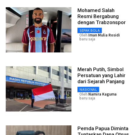
Mohamed Salah
Resmi Bergabung
dengan Trabzonspor
SEPAK BOLA
Oleh
Iman Mulia Rosidi
baru saja
Merah Putih, Simbol
Persatuan yang Lahir
dari Sejarah Panjang
NASIONAL
Oleh
Namira Kaguma
baru saja
Pemda Papua Diminta
Tuntaskan Dana Otsus