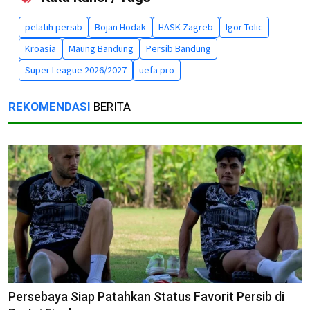
pelatih persib
Bojan Hodak
HASK Zagreb
Igor Tolic
Kroasia
Maung Bandung
Persib Bandung
Super League 2026/2027
uefa pro
REKOMENDASI
BERITA
Persebaya Siap Patahkan Status Favorit Persib di