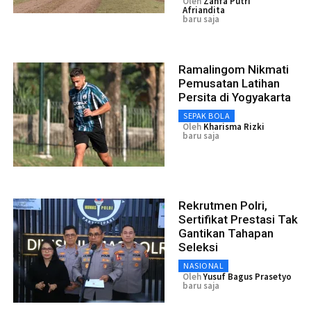
Oleh
Zahfa Putri
Afriandita
baru saja
Ramalingom Nikmati
Pemusatan Latihan
Persita di Yogyakarta
SEPAK BOLA
Oleh
Kharisma Rizki
baru saja
Rekrutmen Polri,
Sertifikat Prestasi Tak
Gantikan Tahapan
Seleksi
NASIONAL
Oleh
Yusuf Bagus Prasetyo
baru saja