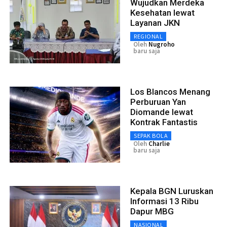
Wujudkan Merdeka
Kesehatan lewat
Layanan JKN
REGIONAL
Oleh
Nugroho
baru saja
Los Blancos Menang
Perburuan Yan
Diomande lewat
Kontrak Fantastis
SEPAK BOLA
Oleh
Charlie
baru saja
Kepala BGN Luruskan
Informasi 13 Ribu
Dapur MBG
NASIONAL