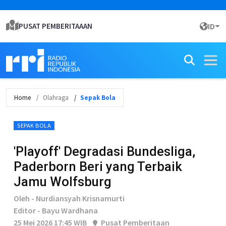
PUSAT PEMBERITAAAN
ID
Home
Olahraga
Sepak Bola
SEPAK BOLA
'Playoff' Degradasi Bundesliga,
Paderborn Beri yang Terbaik
Jamu Wolfsburg
Oleh - Nurdiansyah Krisnamurti
Editor - Bayu Wardhana
25 Mei 2026 17:45 WIB
Pusat Pemberitaan