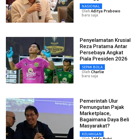
NASIONAL
Oleh
Aditya Prabowo
baru saja
Penyelamatan Krusial
Reza Pratama Antar
Persebaya Angkat
Piala Presiden 2026
SEPAK BOLA
Oleh
Charlie
baru saja
Pemerintah Ulur
Pemungutan Pajak
Marketplace,
Bagaimana Daya Beli
Masyarakat?
KEUANGAN
Oleh
Zahfa Putri