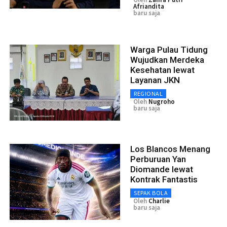
Afriandita
baru saja
Warga Pulau Tidung
Wujudkan Merdeka
Kesehatan lewat
Layanan JKN
REGIONAL
Oleh
Nugroho
baru saja
Los Blancos Menang
Perburuan Yan
Diomande lewat
Kontrak Fantastis
SEPAK BOLA
Oleh
Charlie
baru saja