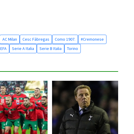
AC Milan
Cesc Fàbregas
Como 1907.
#Cremonese
UEFA
Serie A Italia
Serie B Italia
Torino