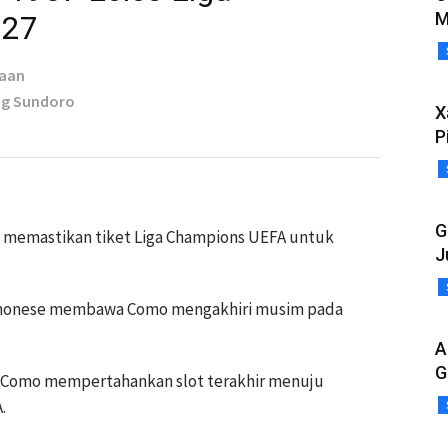
M
027
taan
ng Sundoro
X
P
G
h memastikan tiket Liga Champions UEFA untuk
J
onese membawa Como mengakhiri musim pada
A
G
 Como mempertahankan slot terakhir menuju
.