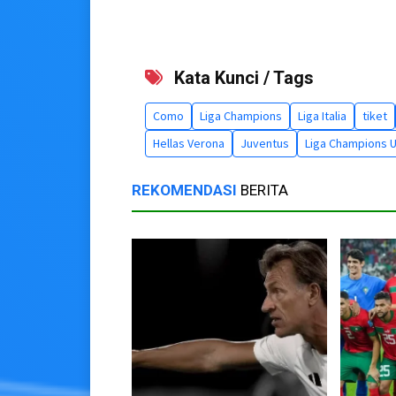
Kata Kunci / Tags
Como
Liga Champions
Liga Italia
tiket
Hellas Verona
Juventus
Liga Champions 
REKOMENDASI
BERITA