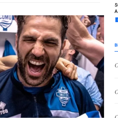
S
A
B