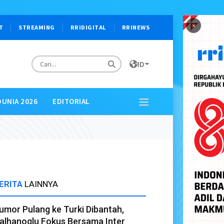
×
T
STREAMING
RRIDIGITAL
RRINEWS
ID
DUNIA 2026
EDITORIAL
ERITA
LAINNYA
umor Pulang ke Turki Dibantah,
alhanoglu Fokus Bersama Inter