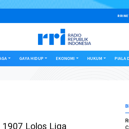
RRINE
AGA
GAYA HIDUP
EKONOMI
HUKUM
PIALA 
B
R
 1907 Lolos Liga
C