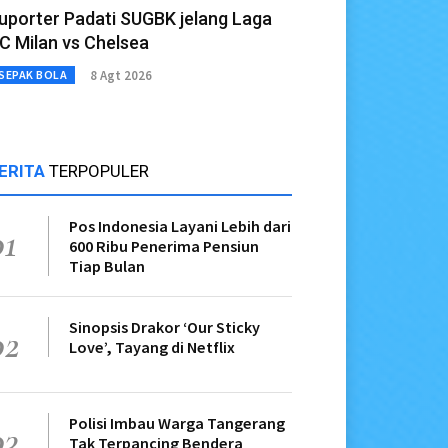
uporter Padati SUGBK jelang Laga
C Milan vs Chelsea
8 Agt 2026
SEPAK BOLA
ERITA
TERPOPULER
Pos Indonesia Layani Lebih dari
01
600 Ribu Penerima Pensiun
Tiap Bulan
Sinopsis Drakor ‘Our Sticky
02
Love’, Tayang di Netflix
Polisi Imbau Warga Tangerang
03
Tak Terpancing Bendera