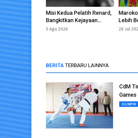
Misi Kedua Pelatih Renard,
Maroko 
Bangkitkan Kejayaan
Lebih B
Pantai Gading
Ungkap 
5 Agu 2026
28 Jul 20
Dunia
BERITA
TERBARU LAINNYA
CdM Ti
Games 
OLIMPIK