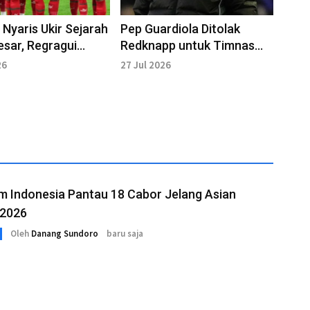
Nyaris Ukir Sejarah
Pep Guardiola Ditolak
esar, Regragui
Redknapp untuk Timnas
Target Final Piala
Inggris, Ini Alasannya
26
27 Jul 2026
m Indonesia Pantau 18 Cabor Jelang Asian
2026
Oleh
Danang Sundoro
baru saja