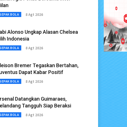
ilan
8 Agt 2026
SEPAK BOLA
abi Alonso Ungkap Alasan Chelsea
ilih Indonesia
8 Agt 2026
SEPAK BOLA
leison Bremer Tegaskan Bertahan,
uventus Dapat Kabar Positif
8 Agt 2026
SEPAK BOLA
rsenal Datangkan Guimaraes,
elandang Tangguh Siap Beraksi
8 Agt 2026
SEPAK BOLA