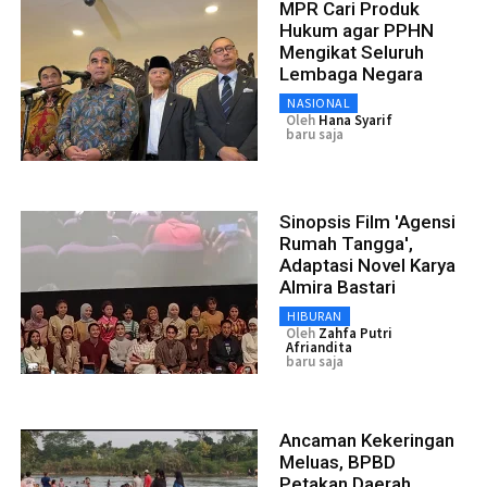
MPR Cari Produk
Hukum agar PPHN
Mengikat Seluruh
Lembaga Negara
NASIONAL
Oleh
Hana Syarif
baru saja
Sinopsis Film 'Agensi
Rumah Tangga',
Adaptasi Novel Karya
Almira Bastari
HIBURAN
Oleh
Zahfa Putri
Afriandita
baru saja
Ancaman Kekeringan
Meluas, BPBD
Petakan Daerah