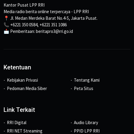
Kantor Pusat LPP RRI
Media radio berita online terpercaya - LPP RRI
📍 Jl. Medan Merdeka Barat No.4-5, Jakarta Pusat.
📞 +6221 350 0584, +6221 351 1086
📩 Pemberitaan: beritapro3@rri.go.id
Ketentuan
Kebijakan Privasi
Tentang Kami
Pedoman Media Siber
Peta Situs
Link Terkait
RRI Digital
Audio Library
RRI NET Streaming
PPID LPP RRI