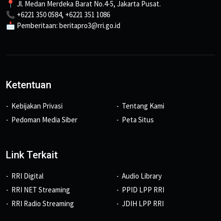
📍 Jl. Medan Merdeka Barat No.4-5, Jakarta Pusat.
📞 +6221 350 0584, +6221 351 1086
📩 Pemberitaan: beritapro3@rri.go.id
Ketentuan
Kebijakan Privasi
Tentang Kami
Pedoman Media Siber
Peta Situs
Link Terkait
RRI Digital
Audio Library
RRI NET Streaming
PPID LPP RRI
RRI Radio Streaming
JDIH LPP RRI