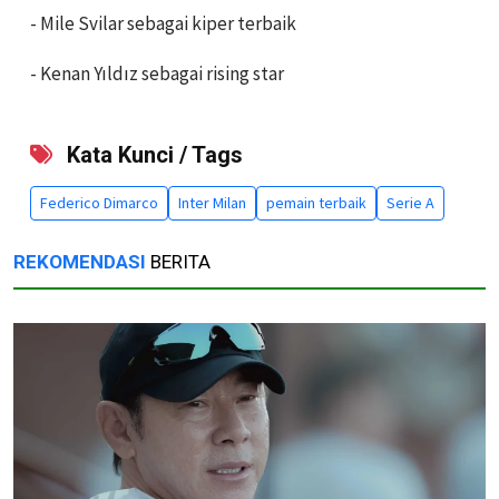
- Mile Svilar sebagai kiper terbaik
- Kenan Yıldız sebagai rising star
Kata Kunci / Tags
Federico Dimarco
Inter Milan
pemain terbaik
Serie A
REKOMENDASI
BERITA