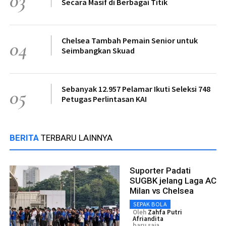
03
Secara Masif di Berbagai Titik
Chelsea Tambah Pemain Senior untuk
04
Seimbangkan Skuad
Sebanyak 12.957 Pelamar Ikuti Seleksi 748
05
Petugas Perlintasan KAI
BERITA
TERBARU LAINNYA
Suporter Padati
SUGBK jelang Laga AC
Milan vs Chelsea
SEPAK BOLA
Oleh
Zahfa Putri
Afriandita
baru saja