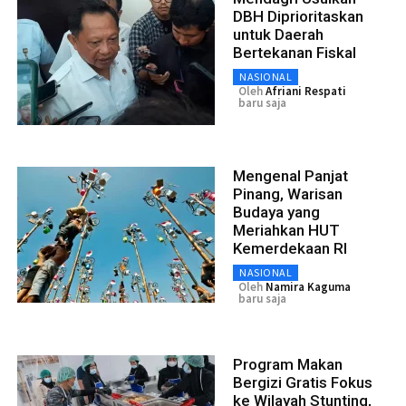
DBH Diprioritaskan
untuk Daerah
Bertekanan Fiskal
NASIONAL
Oleh
Afriani Respati
baru saja
Mengenal Panjat
Pinang, Warisan
Budaya yang
Meriahkan HUT
Kemerdekaan RI
NASIONAL
Oleh
Namira Kaguma
baru saja
Program Makan
Bergizi Gratis Fokus
ke Wilayah Stunting,