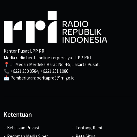
Kantor Pusat LPP RRI
Media radio berita online terpercaya - LPP RRI
📍 Jl. Medan Merdeka Barat No.4-5, Jakarta Pusat.
📞 +6221 350 0584, +6221 351 1086
📩 Pemberitaan: beritapro3@rri.go.id
Ketentuan
Kebijakan Privasi
Tentang Kami
Pedoman Media Siber
Peta Situs