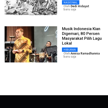
NASIONAL
Oleh
Dedi Hidayat
baru saja
Musik Indonesia Kian
Digemari, 80 Persen
Masyarakat Pilih Lagu
Lokal
HIBURAN
Oleh
Annisa Ramadhannia
baru saja