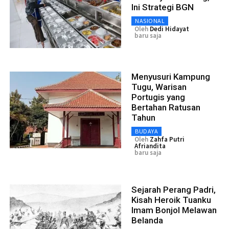
Ini Strategi BGN
NASIONAL
Oleh
Dedi Hidayat
baru saja
Menyusuri Kampung
Tugu, Warisan
Portugis yang
Bertahan Ratusan
Tahun
BUDAYA
Oleh
Zahfa Putri
Afriandita
baru saja
Sejarah Perang Padri,
Kisah Heroik Tuanku
Imam Bonjol Melawan
Belanda