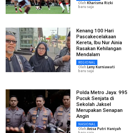
Oleh
Kharisma Rizki
baru saja
Kenang 100 Hari
Pascakecelakaan
Kereta, Ibu Nur Ainia
Rasakan Kehilangan
Mendalam
REGIONAL
Oleh
Leny Kurniawati
baru saja
Polda Metro Jaya: 995
Pucuk Senjata di
Sekolah Jaksel
Merupakan Senapan
Angin
NASIONAL
Oleh
Anisa Putri Haniyah
baru saja