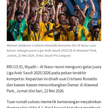
Momen selebrasi Cristiano Ronaldo bersama tim Al Nassr usai
keluar sebagai juara Liga Arab Saudi 2025/26 di Alawwal Park,
Jumat, 22 Mei 2026. (Foto: Saudi Pro League)
RRI.CO.ID, Riyadh – Al Nassr resmi mengunci gelar juara
Liga Arab Saudi 2025/2026 pada pekan terakhir
kompetisi. Kepastian ini diraih usai Cristiano Ronaldo
dan kawan-kawan menumbangkan Damac di Alawwal
Park, Jumat dini hari, 22 Mei 2026.
Tuan rumah sukses memetik kemenangan meyakinkan
dengan skor akhir 4-1. Hasil krusial tersebut membuat