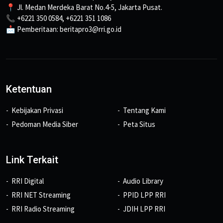
📍 Jl. Medan Merdeka Barat No.4-5, Jakarta Pusat.
📞 +6221 350 0584, +6221 351 1086
📩 Pemberitaan: beritapro3@rri.go.id
Ketentuan
Kebijakan Privasi
Tentang Kami
Pedoman Media Siber
Peta Situs
Link Terkait
RRI Digital
Audio Library
RRI NET Streaming
PPID LPP RRI
RRI Radio Streaming
JDIH LPP RRI