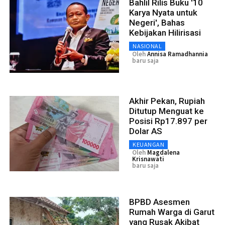
Bahlil Rilis Buku '10
Karya Nyata untuk
Negeri', Bahas
Kebijakan Hilirisasi
NASIONAL
Oleh
Annisa Ramadhannia
baru saja
Akhir Pekan, Rupiah
Ditutup Menguat ke
Posisi Rp17.897 per
Dolar AS
KEUANGAN
Oleh
Magdalena
Krisnawati
baru saja
BPBD Asesmen
Rumah Warga di Garut
yang Rusak Akibat