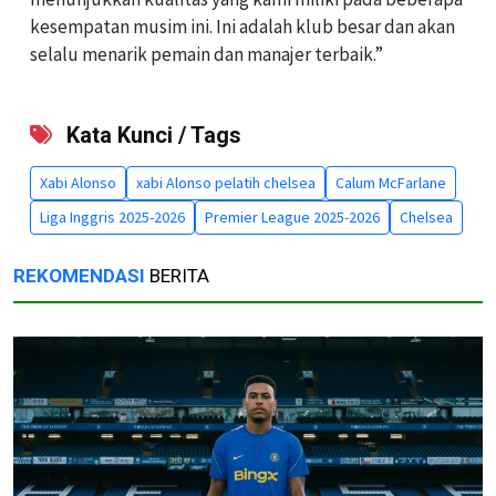
kesempatan musim ini. Ini adalah klub besar dan akan
selalu menarik pemain dan manajer terbaik.”
Kata Kunci / Tags
Xabi Alonso
xabi Alonso pelatih chelsea
Calum McFarlane
Liga Inggris 2025-2026
Premier League 2025-2026
Chelsea
REKOMENDASI
BERITA