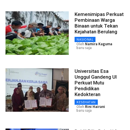
Kemenimipas Perkuat
Pembinaan Warga
Binaan untuk Tekan
Kejahatan Berulang
NASIONAL
Oleh
Namira Kaguma
baru saja
Universitas Esa
Unggul Gandeng UI
Perkuat Mutu
Pendidikan
Kedokteran
KESEHATAN
Oleh
Rini Hairani
baru saja