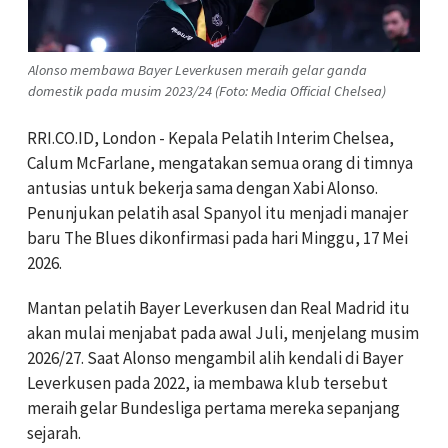
Alonso membawa Bayer Leverkusen meraih gelar ganda
domestik pada musim 2023/24 (Foto: Media Official Chelsea)
RRI.CO.ID, London - Kepala Pelatih Interim Chelsea,
Calum McFarlane, mengatakan semua orang di timnya
antusias untuk bekerja sama dengan Xabi Alonso.
Penunjukan pelatih asal Spanyol itu menjadi manajer
baru The Blues dikonfirmasi pada hari Minggu, 17 Mei
2026.
Mantan pelatih Bayer Leverkusen dan Real Madrid itu
akan mulai menjabat pada awal Juli, menjelang musim
2026/27. Saat Alonso mengambil alih kendali di Bayer
Leverkusen pada 2022, ia membawa klub tersebut
meraih gelar Bundesliga pertama mereka sepanjang
sejarah.