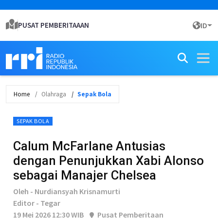
PUSAT PEMBERITAAAN
ID
Home
Olahraga
Sepak Bola
SEPAK BOLA
Calum McFarlane Antusias
dengan Penunjukkan Xabi Alonso
sebagai Manajer Chelsea
Oleh - Nurdiansyah Krisnamurti
Editor - Tegar
19 Mei 2026 12:30 WIB
Pusat Pemberitaan