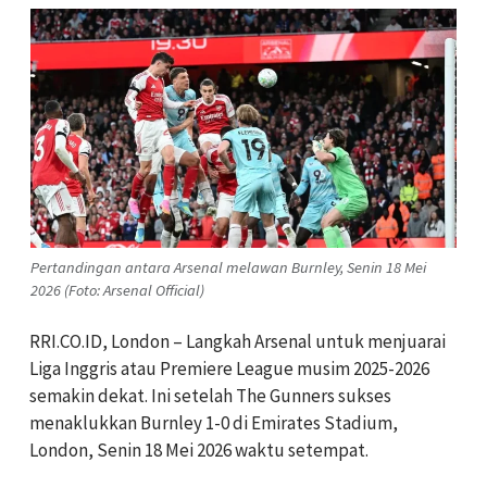
Pertandingan antara Arsenal melawan Burnley, Senin 18 Mei
2026 (Foto: Arsenal Official)
RRI.CO.ID, London – Langkah Arsenal untuk menjuarai
Liga Inggris atau Premiere League musim 2025-2026
semakin dekat. Ini setelah The Gunners sukses
menaklukkan Burnley 1-0 di Emirates Stadium,
London, Senin 18 Mei 2026 waktu setempat.