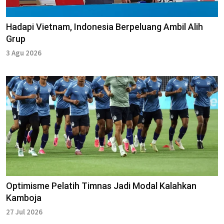
Hadapi Vietnam, Indonesia Berpeluang Ambil Alih
Grup
3 Agu 2026
Optimisme Pelatih Timnas Jadi Modal Kalahkan
Kamboja
27 Jul 2026