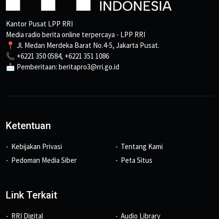
Kantor Pusat LPP RRI
Media radio berita online terpercaya - LPP RRI
📍 Jl. Medan Merdeka Barat No.4-5, Jakarta Pusat.
📞 +6221 350 0584, +6221 351 1086
📩 Pemberitaan: beritapro3@rri.go.id
Ketentuan
Kebijakan Privasi
Tentang Kami
Pedoman Media Siber
Peta Situs
Link Terkait
RRI Digital
Audio Library