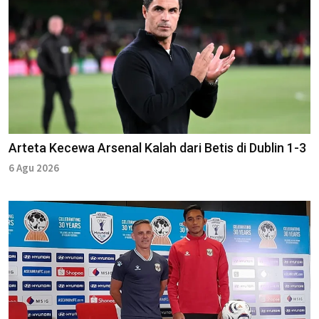
Arteta Kecewa Arsenal Kalah dari Betis di Dublin 1-3
6 Agu 2026