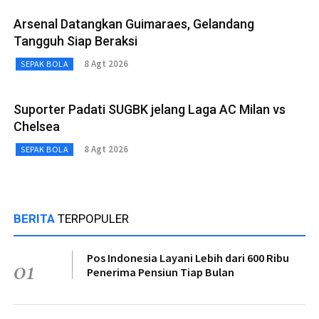
Arsenal Datangkan Guimaraes, Gelandang
Tangguh Siap Beraksi
8 Agt 2026
SEPAK BOLA
Suporter Padati SUGBK jelang Laga AC Milan vs
Chelsea
8 Agt 2026
SEPAK BOLA
BERITA
TERPOPULER
Pos Indonesia Layani Lebih dari 600 Ribu
01
Penerima Pensiun Tiap Bulan