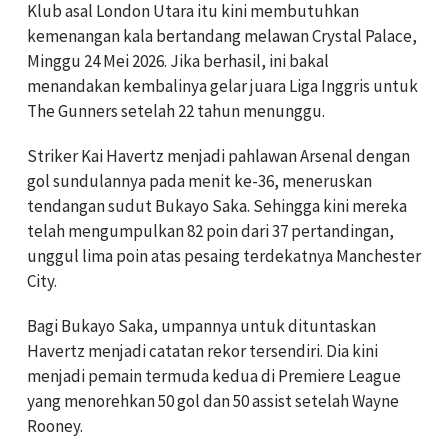
Klub asal London Utara itu kini membutuhkan
kemenangan kala bertandang melawan Crystal Palace,
Minggu 24 Mei 2026. Jika berhasil, ini bakal
menandakan kembalinya gelar juara Liga Inggris untuk
The Gunners setelah 22 tahun menunggu.
Striker Kai Havertz menjadi pahlawan Arsenal dengan
gol sundulannya pada menit ke-36, meneruskan
tendangan sudut Bukayo Saka. Sehingga kini mereka
telah mengumpulkan 82 poin dari 37 pertandingan,
unggul lima poin atas pesaing terdekatnya Manchester
City.
Bagi Bukayo Saka, umpannya untuk dituntaskan
Havertz menjadi catatan rekor tersendiri. Dia kini
menjadi pemain termuda kedua di Premiere League
yang menorehkan 50 gol dan 50 assist setelah Wayne
Rooney.