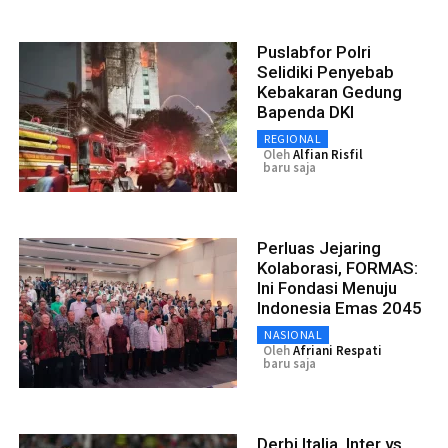
Puslabfor Polri
Selidiki Penyebab
Kebakaran Gedung
Bapenda DKI
REGIONAL
Oleh
Alfian Risfil
baru saja
Perluas Jejaring
Kolaborasi, FORMAS:
Ini Fondasi Menuju
Indonesia Emas 2045
NASIONAL
Oleh
Afriani Respati
baru saja
Derbi Italia, Inter vs