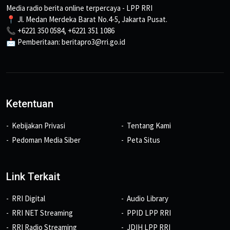
Media radio berita online terpercaya - LPP RRI
📍 Jl. Medan Merdeka Barat No.4-5, Jakarta Pusat.
📞 +6221 350 0584, +6221 351 1086
📩 Pemberitaan: beritapro3@rri.go.id
Ketentuan
Kebijakan Privasi
Tentang Kami
Pedoman Media Siber
Peta Situs
Link Terkait
RRI Digital
Audio Library
RRI NET Streaming
PPID LPP RRI
RRI Radio Streaming
JDIH LPP RRI