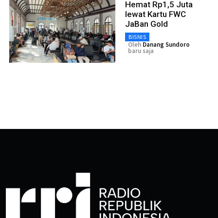
Hemat Rp1,5 Juta
lewat Kartu FWC
JaBan Gold
BISNIS
Oleh
Danang Sundoro
baru saja