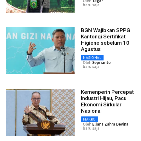
Oleh
Tegar
baru saja
BGN Wajibkan SPPG
Kantongi Sertifikat
Higiene sebelum 10
Agustus
NASIONAL
Oleh
Seprianto
baru saja
Kemenperin Percepat
Industri Hijau, Pacu
Ekonomi Sirkular
Nasional
MAKRO
Oleh
Eliana Zahra Devina
baru saja