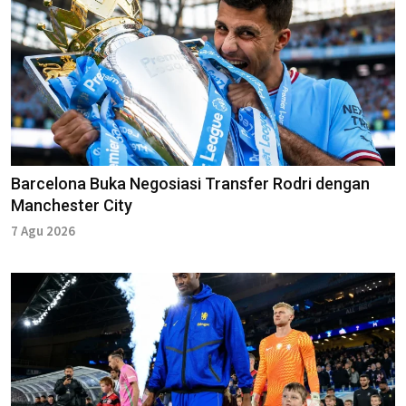
Barcelona Buka Negosiasi Transfer Rodri dengan
Manchester City
7 Agu 2026