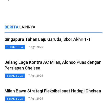
BERITA
LAINNYA
Singapura Tahan Laju Garuda, Skor Akhir 1-1
7 Agt 2026
SEPAK BOLA
Jelang Laga Kontra AC Milan, Alonso Puas dengan
Persiapan Chelsea
7 Agt 2026
SEPAK BOLA
Milan Bawa Strategi Fleksibel saat Hadapi Chelsea
7 Agt 2026
SEPAK BOLA