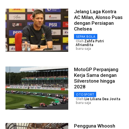
Jelang Laga Kontra
AC Milan, Alonso Puas
dengan Persiapan
Chelsea
SEPAK BOLA
Oleh
Zahfa Putri
Afriandita
baru saja
MotoGP Perpanjang
Kerja Sama dengan
Silverstone hingga
2028
OTOSPORT
Oleh
Lie Liliana Dea Jovita
baru saja
Pengguna Whoosh