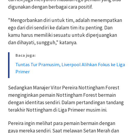
digunakan dengan berbagai cara positif.
"Mengorbankan diri untuk tim, adalah menempatkan
ego dari diri sendiri ke dalam tim itu penting. Dan
kamu harus memiliki sesuatu untuk diperjuangkan
dan dihayati, sungguh," katanya.
Baca juga:
Tuntas Tur Pramusim, Liverpool Alihkan Fokus ke Liga
Primer
Sedangkan Manajer Vitor Pereira Nottingham Forest
menginginkan pemain Nottingham Forest bermain
dengan identitas sendiri. Dalam pertandingan tandang
terakhir Nottingham di Liga Primeer musim ini.
Pereira ingin melihat para pemain bermain dengan
gaya mereka sendiri. Saat melawan Setan Merah dan