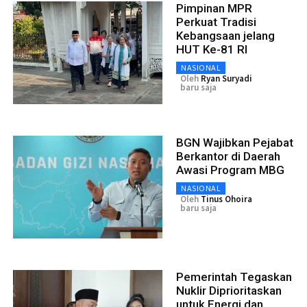
Pimpinan MPR
Perkuat Tradisi
Kebangsaan jelang
HUT Ke-81 RI
NASIONAL
Oleh
Ryan Suryadi
baru saja
BGN Wajibkan Pejabat
Berkantor di Daerah
Awasi Program MBG
NASIONAL
Oleh
Tinus Ohoira
baru saja
Pemerintah Tegaskan
Nuklir Diprioritaskan
untuk Energi dan