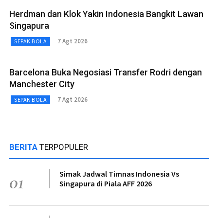
Herdman dan Klok Yakin Indonesia Bangkit Lawan
Singapura
7 Agt 2026
SEPAK BOLA
Barcelona Buka Negosiasi Transfer Rodri dengan
Manchester City
7 Agt 2026
SEPAK BOLA
BERITA
TERPOPULER
Simak Jadwal Timnas Indonesia Vs
01
Singapura di Piala AFF 2026