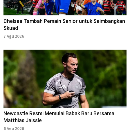
Chelsea Tambah Pemain Senior untuk Seimbangkan
Skuad
7 Agu 2026
Newcastle Resmi Memulai Babak Baru Bersama
Matthias Jaissle
6 Agu 2026