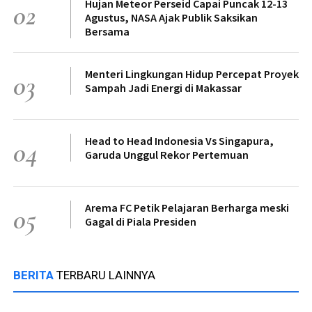
Hujan Meteor Perseid Capai Puncak 12-13
02
Agustus, NASA Ajak Publik Saksikan
Bersama
Menteri Lingkungan Hidup Percepat Proyek
03
Sampah Jadi Energi di Makassar
Head to Head Indonesia Vs Singapura,
04
Garuda Unggul Rekor Pertemuan
Arema FC Petik Pelajaran Berharga meski
05
Gagal di Piala Presiden
BERITA
TERBARU LAINNYA