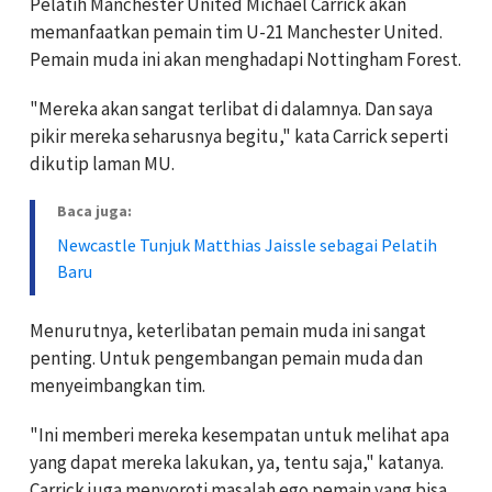
Pelatih Manchester United Michael Carrick akan
memanfaatkan pemain tim U-21 Manchester United.
Pemain muda ini akan menghadapi Nottingham Forest.
"Mereka akan sangat terlibat di dalamnya. Dan saya
pikir mereka seharusnya begitu," kata Carrick seperti
dikutip laman MU.
Baca juga:
Newcastle Tunjuk Matthias Jaissle sebagai Pelatih
Baru
Menurutnya, keterlibatan pemain muda ini sangat
penting. Untuk pengembangan pemain muda dan
menyeimbangkan tim.
"Ini memberi mereka kesempatan untuk melihat apa
yang dapat mereka lakukan, ya, tentu saja," katanya.
Carrick juga menyoroti masalah ego pemain yang bisa