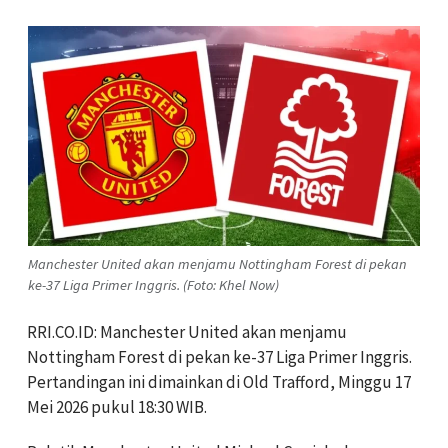
Manchester United akan menjamu Nottingham Forest di pekan
ke-37 Liga Primer Inggris. (Foto: Khel Now)
RRI.CO.ID: Manchester United akan menjamu
Nottingham Forest di pekan ke-37 Liga Primer Inggris.
Pertandingan ini dimainkan di Old Trafford, Minggu 17
Mei 2026 pukul 18:30 WIB.