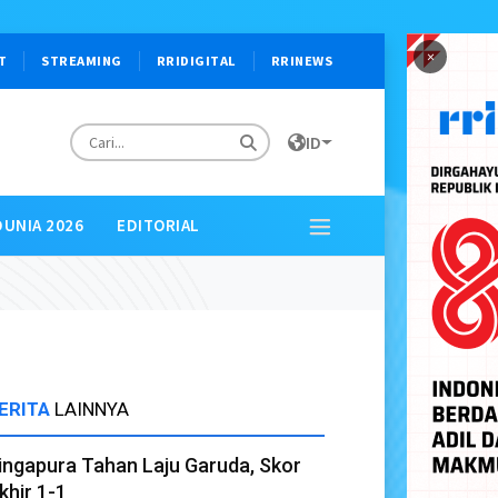
×
T
STREAMING
RRIDIGITAL
RRINEWS
ID
DUNIA 2026
EDITORIAL
ERITA
LAINNYA
ingapura Tahan Laju Garuda, Skor
khir 1-1