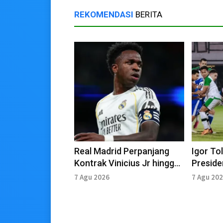
REKOMENDASI
BERITA
Real Madrid Perpanjang
Igor Tol
Kontrak Vinicius Jr hingga
Preside
2032
Hadapi
7 Agu 2026
7 Agu 20