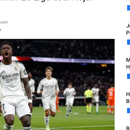
taan
J
a
P
M
H
H
B
B