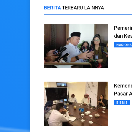
BERITA
TERBARU LAINNYA
Pemerin
dan Ke
NASIONA
Kemend
Pasar A
BISNIS