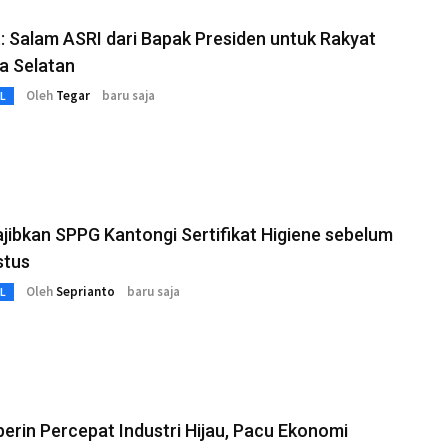
 Salam ASRI dari Bapak Presiden untuk Rakyat
a Selatan
Oleh
Tegar
baru saja
L
ibkan SPPG Kantongi Sertifikat Higiene sebelum
stus
Oleh
Seprianto
baru saja
L
rin Percepat Industri Hijau, Pacu Ekonomi