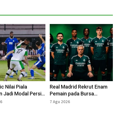
ic Nilai Piala
Real Madrid Rekrut Enam
n Jadi Modal Persib
Pemain pada Bursa
 Musim Baru
Transfer Musim Panas
26
7 Agu 2026