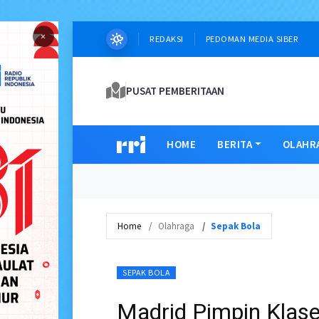
×
REDAKSI
PEDOMAN MEDIA SIBER
PUSAT PEMBERITAAN
HOME
BERITA
OLAHR
Home
Olahraga
Sepak Bola
SEPAK BOLA
Madrid Pimpin Klase