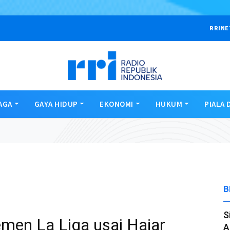
RRINE
AGA
GAYA HIDUP
EKONOMI
HUKUM
PIALA 
B
S
men La Liga usai Hajar
A