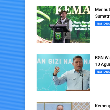
Menhut:
Sumatr
NASIONA
BGN Waj
10 Agu
NASIONA
Kemenpe