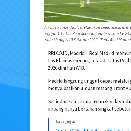
Vinicius Junior (No.7) melakukan selebrasi usai
unggul 4-1 atas Real Sociedad pada pekan ke-24 
pada Minggu, 15 Februari 2026. (Foto: Real Madrid
RRI.CO.ID, Madrid – Real Madrid memun
Los Blancos menang telak 4-1 atas Real
2026 dini hari WIB.
Madrid langsung unggul cepat melalui g
menyelesaikan umpan matang Trent Al
Sociedad sempat menyamakan kedudukan
imbang hanya bertahan singkat sebelu
Baca juga:
Arema FC Petik Pelajaran Berharga me