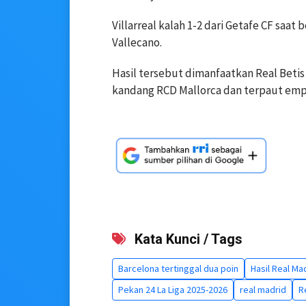
Villarreal kalah 1-2 dari Getafe CF saat
Vallecano.
Hasil tersebut dimanfaatkan Real Betis 
kandang RCD Mallorca dan terpaut emp
Kata Kunci / Tags
Barcelona tertinggal dua poin
Hasil Real Ma
Pekan 24 La Liga 2025-2026
real madrid
R