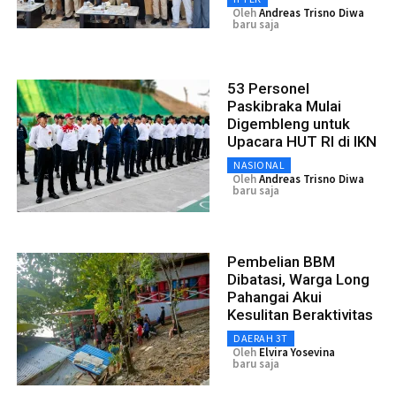
Oleh
Andreas Trisno Diwa
baru saja
53 Personel
Paskibraka Mulai
Digembleng untuk
Upacara HUT RI di IKN
NASIONAL
Oleh
Andreas Trisno Diwa
baru saja
Pembelian BBM
Dibatasi, Warga Long
Pahangai Akui
Kesulitan Beraktivitas
DAERAH 3T
Oleh
Elvira Yosevina
baru saja