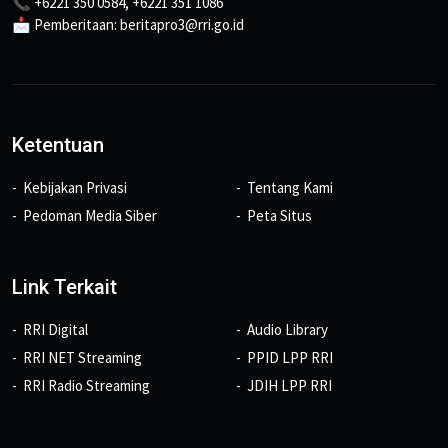
📞 +6221 350 0584, +6221 351 1086
📩 Pemberitaan: beritapro3@rri.go.id
Ketentuan
Kebijakan Privasi
Tentang Kami
Pedoman Media Siber
Peta Situs
Link Terkait
RRI Digital
Audio Library
RRI NET Streaming
PPID LPP RRI
RRI Radio Streaming
JDIH LPP RRI