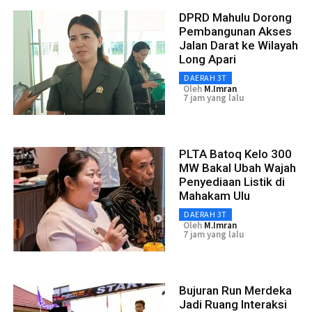
DPRD Mahulu Dorong
Pembangunan Akses
Jalan Darat ke Wilayah
Long Apari
DAERAH 3T
Oleh
M.Imran
7 jam yang lalu
PLTA Batoq Kelo 300
MW Bakal Ubah Wajah
Penyediaan Listik di
Mahakam Ulu
DAERAH 3T
Oleh
M.Imran
7 jam yang lalu
Bujuran Run Merdeka
Jadi Ruang Interaksi