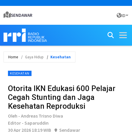
SENDAWAR
ID
Home
Gaya Hidup
Kesehatan
KESEHATAN
Otorita IKN Edukasi 600 Pelajar
Cegah Stunting dan Jaga
Kesehatan Reproduksi
Oleh - Andreas Trisno Diwa
Editor - Saparuddin
30 Apr 2026 18:19 WIB
Sendawar