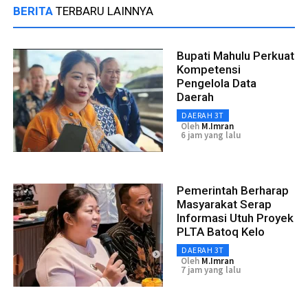
BERITA
TERBARU LAINNYA
Bupati Mahulu Perkuat
Kompetensi
Pengelola Data
Daerah
DAERAH 3T
Oleh
M.Imran
6 jam yang lalu
Pemerintah Berharap
Masyarakat Serap
Informasi Utuh Proyek
PLTA Batoq Kelo
DAERAH 3T
Oleh
M.Imran
7 jam yang lalu