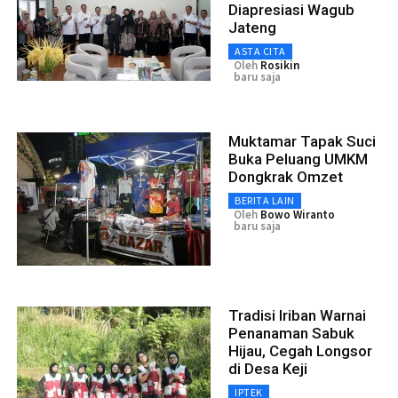
Diapresiasi Wagub
Jateng
ASTA CITA
Oleh
Rosikin
baru saja
Muktamar Tapak Suci
Buka Peluang UMKM
Dongkrak Omzet
BERITA LAIN
Oleh
Bowo Wiranto
baru saja
Tradisi Iriban Warnai
Penanaman Sabuk
Hijau, Cegah Longsor
di Desa Keji
IPTEK