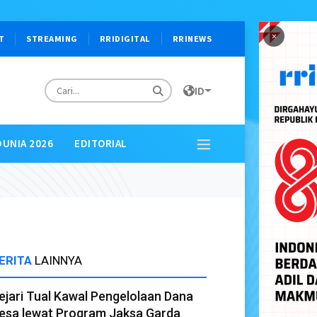
×
T
STREAMING
RRIDIGITAL
RRINEWS
ID
DUNIA 2026
EDITORIAL
ERITA
LAINNYA
ejari Tual Kawal Pengelolaan Dana
esa lewat Program Jaksa Garda