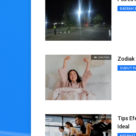
DAERAH 
Zodiak 
SUDUT P
Tips Ef
Ideal
KESEHAT