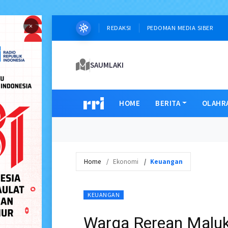
×
REDAKSI
PEDOMAN MEDIA SIBER
SAUMLAKI
HOME
BERITA
OLAHR
Home
Ekonomi
Keuangan
KEUANGAN
Warga Rerean Maluk