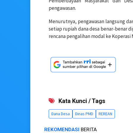
Pemberdayaan Masyarakat dan De
pengawasan.
Menurutnya, pengawasan langsung dari
setiap rupiah dana desa benar-benar 
rencana pengalihan modal ke Koperasi 
Kata Kunci / Tags
Dana Desa
Dinas PMD
REREAN
REKOMENDASI
BERITA