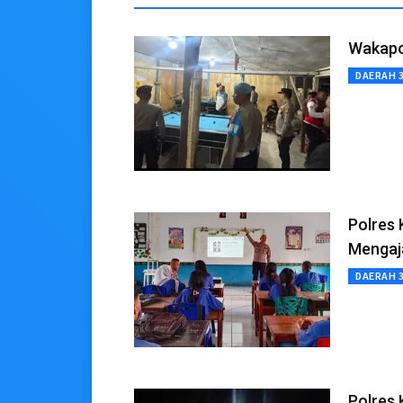
Wakapo
DAERAH 
Polres 
Mengaj
DAERAH 
Polres 