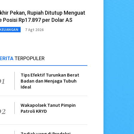
khir Pekan, Rupiah Ditutup Menguat
e Posisi Rp17.897 per Dolar AS
7 Agt 2026
KEUANGAN
ERITA
TERPOPULER
Tips Efektif Turunkan Berat
01
Badan dan Menjaga Tubuh
Ideal
Wakapolsek Tanut Pimpin
02
Patroli KRYD
Zodiak yang di Predeksi