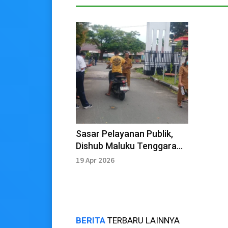
Sasar Pelayanan Publik,
Dishub Maluku Tenggara
Aktifkan Penagihan Karcis
19 Apr 2026
BERITA
TERBARU LAINNYA