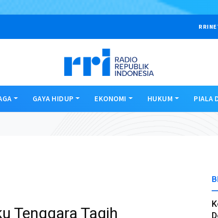
RRINE
AGA
GAYA HIDUP
EKONOMI
HUKUM
PIALA 
B
K
u Tenggara Tagih
D