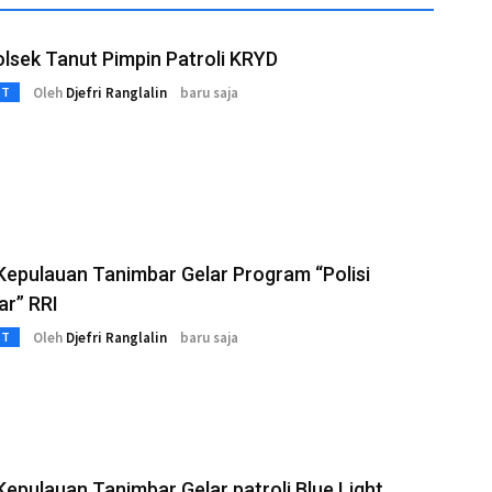
lsek Tanut Pimpin Patroli KRYD
Oleh
Djefri Ranglalin
baru saja
3T
Kepulauan Tanimbar Gelar Program “Polisi
ar” RRI
Oleh
Djefri Ranglalin
baru saja
3T
Kepulauan Tanimbar Gelar patroli Blue Light