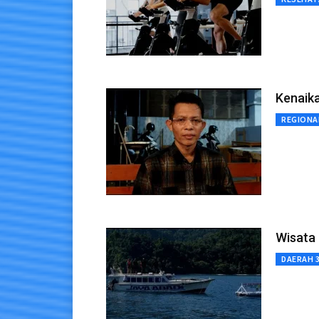
Kenaika
REGIONA
Wisata 
DAERAH 