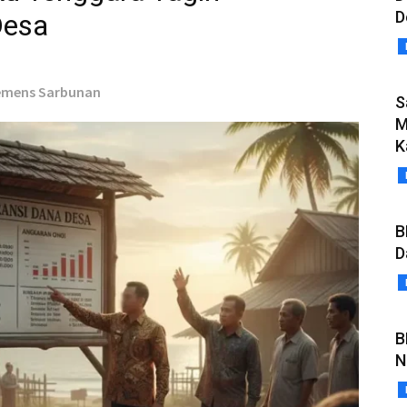
D
Desa
lemens Sarbunan
S
M
K
B
D
B
N