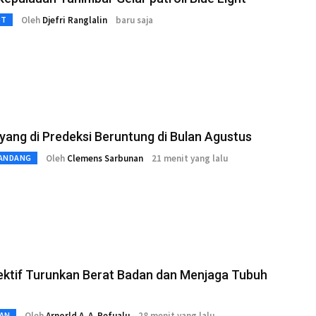
Oleh
Djefri Ranglalin
baru saja
3T
yang di Predeksi Beruntung di Bulan Agustus
Oleh
Clemens Sarbunan
21 menit yang lalu
ANDANG
ektif Turunkan Berat Badan dan Menjaga Tubuh
Oleh
Arnorld A. A. Refualu
28 menit yang lalu
AN