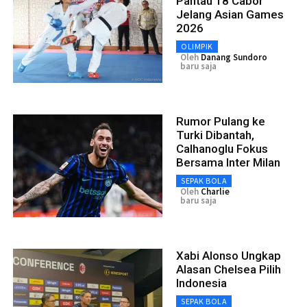
Pantau 18 Cabor
Jelang Asian Games
2026
OLIMPIK
Oleh
Danang Sundoro
baru saja
Rumor Pulang ke
Turki Dibantah,
Calhanoglu Fokus
Bersama Inter Milan
SEPAK BOLA
Oleh
Charlie
baru saja
Xabi Alonso Ungkap
Alasan Chelsea Pilih
Indonesia
SEPAK BOLA