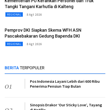
Kementerian PU Kerahkan Personel dan Truk
Tangki Tangani Karhutla di Kalteng
8 Agt 2026
REGIONAL
Pemprov DKI Siapkan Skema WFH ASN
Pascakebakaran Gedung Bapenda DKI
8 Agt 2026
REGIONAL
BERITA
TERPOPULER
Pos Indonesia Layani Lebih dari 600 Ribu
01
Penerima Pensiun Tiap Bulan
Sinopsis Drakor ‘Our Sticky Love’, Tayang
02
di Netflix