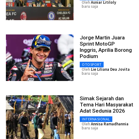
Oleh
Asniar Litiloly
baru saja
Jorge Martin Juara
Sprint MotoGP
Inggris, Aprilia Borong
Podium
OTOSPORT
Oleh
Lie Liliana Dea Jovita
baru saja
Simak Sejarah dan
Tema Hari Masyarakat
Adat Sedunia 2026
INTERNASIONAL
Oleh
Annisa Ramadhannia
baru saja