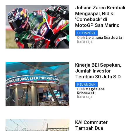
Johann Zarco Kembali
Mengaspal, Bidik
'Comeback' di
MotoGP San Marino
OTOSPORT
Oleh
Lie Liliana Dea Jovita
baru saja
Kinerja BEI Sepekan,
Jumlah Investor
Tembus 30 Juta SID
KEUANGAN
Oleh
Magdalena
Krisnawati
baru saja
KAI Commuter
Tambah Dua