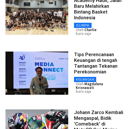
Academy Hadir, Jalan
Baru Melahirkan
Bintang Basket
Indonesia
OLIMPIK
Oleh
Charlie
baru saja
Tips Perencanaan
Keuangan di tengah
Tantangan Tekanan
Perekonomian
KEUANGAN
Oleh
Magdalena
Krisnawati
baru saja
Johann Zarco Kembali
Mengaspal, Bidik
'Comeback' di