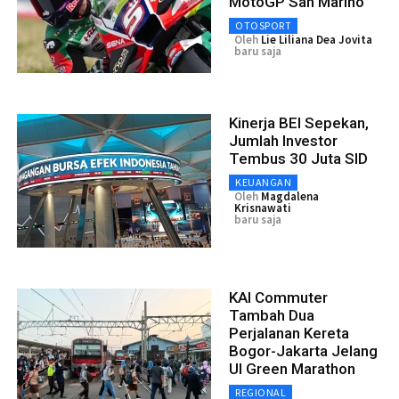
MotoGP San Marino
OTOSPORT
Oleh
Lie Liliana Dea Jovita
baru saja
Kinerja BEI Sepekan,
Jumlah Investor
Tembus 30 Juta SID
KEUANGAN
Oleh
Magdalena
Krisnawati
baru saja
KAI Commuter
Tambah Dua
Perjalanan Kereta
Bogor-Jakarta Jelang
UI Green Marathon
REGIONAL