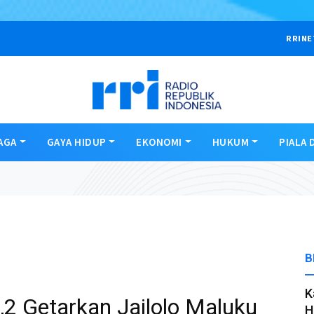
RRINE
AGA
GAYA HIDUP
EKONOMI
HUKUM
PIALA 
B
K
2 Getarkan Jailolo Maluku
H