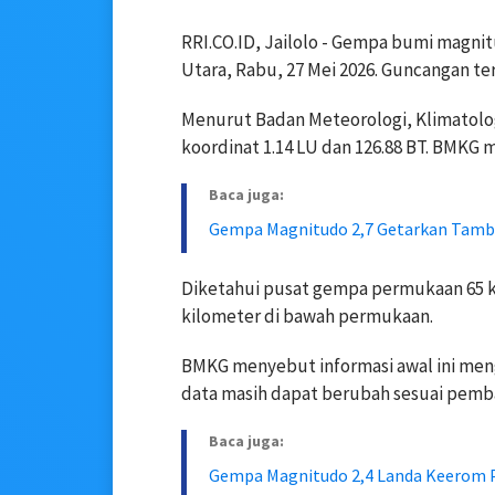
RRI.CO.ID, Jailolo - Gempa bumi magn
Utara, Rabu, 27 Mei 2026. Guncangan ter
Menurut Badan Meteorologi, Klimatolog
koordinat 1.14 LU dan 126.88 BT. BMKG 
Baca juga:
Gempa Magnitudo 2,7 Getarkan Tam
Diketahui pusat gempa permukaan 65 ki
kilometer di bawah permukaan.
BMKG menyebut informasi awal ini men
data masih dapat berubah sesuai pembar
Baca juga:
Gempa Magnitudo 2,4 Landa Keerom 