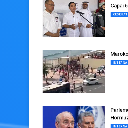
Capai 6
KESEHAT
Maroko
INTERNA
Parleme
Hormu
INTERNA