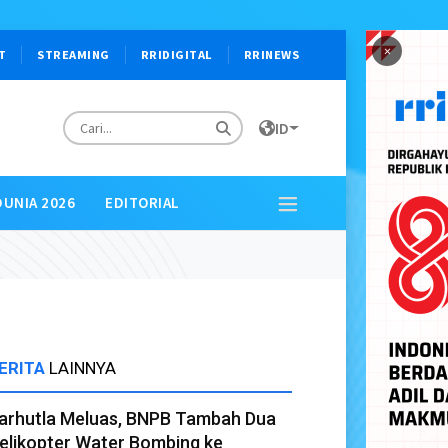
×
T
STREAMING
RRIDIGITAL
RRINEWS
ID
DUNIA 2026
EDITORIAL
ERITA
LAINNYA
arhutla Meluas, BNPB Tambah Dua
elikopter Water Bombing ke