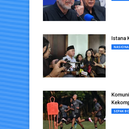
Istana 
NASIONA
Komuni
Kekomp
SEPAK B