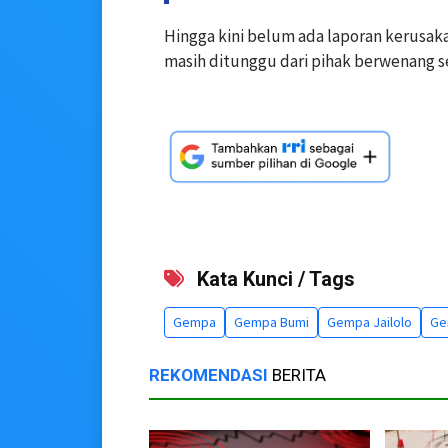
Hingga kini belum ada laporan kerusak
masih ditunggu dari pihak berwenang 
Kata Kunci / Tags
Gempa
Gempa Bumi
Gempa Jailolo
Ge
REKOMENDASI
BERITA