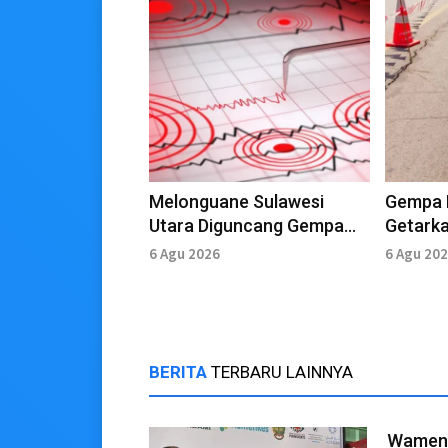
Melonguane Sulawesi
Gempa 
Utara Diguncang Gempa
Getark
Magnitudo 3,5
6 Agu 2026
6 Agu 20
BERITA
TERBARU LAINNYA
Wamenk