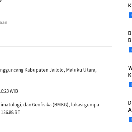
K
taan
B
B
W
gguncang Kabupaten Jailolo, Maluku Utara,
K
16:23 WIB
D
imatologi, dan Geofisika (BMKG), lokasi gempa
A
 126.88 BT