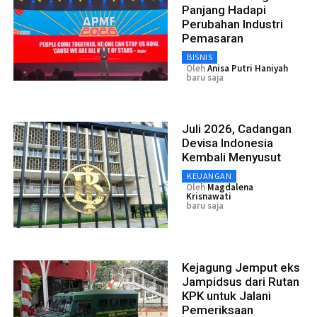
Panjang Hadapi
Perubahan Industri
Pemasaran
BISNIS
Oleh
Anisa Putri Haniyah
baru saja
Juli 2026, Cadangan
Devisa Indonesia
Kembali Menyusut
KEUANGAN
Oleh
Magdalena
Krisnawati
baru saja
Kejagung Jemput eks
Jampidsus dari Rutan
KPK untuk Jalani
Pemeriksaan