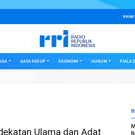
RRINE
AGA
GAYA HIDUP
EKONOMI
HUKUM
PIALA 
B
M
dekatan Ulama dan Adat
B