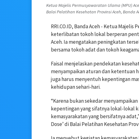
Ketua Majelis Permusyawaratan Ulama (MPU) Aceh 
Balai Pelatihan Kesehatan Provinsi Aceh, Banda Ac
RRI.CO.ID, Banda Aceh - Ketua Majelis
keterlibatan tokoh lokal berperan pen
Aceh. Ia mengatakan peningkatan terseb
bersama tokoh adat dan tokoh keagam
Faisal menjelaskan pendekatan keseha
menyampaikan aturan dan ketentuan 
juga harus menyentuh kepentingan masy
kehidupan sehari-hari.
“Karena bukan sekedar menyampaikan 
kepentingan yang sifatnya lokal-lokal ki
kemasyarakatan yang bersifatnya adat,”
Dose’ di Balai Pelatihan Kesehatan Prov
Ia menyebut kegiatan kemasyarakatan 