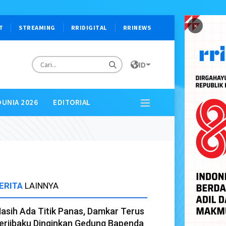
×
T
STREAMING
RRIDIGITAL
RRINEWS
ID
DUNIA 2026
EDITORIAL
ERITA
LAINNYA
asih Ada Titik Panas, Damkar Terus
erjibaku Dinginkan Gedung Bapenda