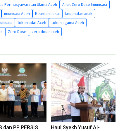
lis Permusyawaratan Ulama Aceh
Anak Zero Dose Imunisasi
imunisasi Aceh
Kearifan Lokal
kesehatan anak
munisasi
tokoh adat Aceh
tokoh agama Aceh
ak
Zero Dose
zero dose aceh
 dan PP PERSIS
Haul Syekh Yusuf Al-