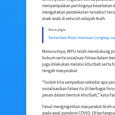
menyampaikan pentingnya kesehatan da
mengatakan pendekatan tersebut teru
anak-anak di seluruh wilayah Aceh.
Baca juga:
Kemenkes Nilai Imunisasi Lengkap Ja
Menurutnya, MPU telah mendukung pro
hukum serta sosialisasi fatwa dalam ber
juga dilakukan melalui khutbah serta 
tengah masyarakat.
“Sudah kita sampaikan sekedar apa ya
sosialisasikan fatwa itu di berbagai fo
pesan dalam bentuk khutbah,” kata Fais
Faisal mengingatkan masyarakat Aceh 
pada awal pandemi COVID-19 berlangsu