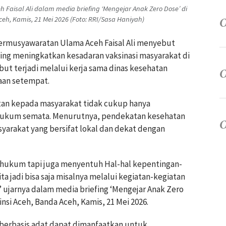
Faisal Ali dalam media briefing ‘Mengejar Anak Zero Dose’ di
eh, Kamis, 21 Mei 2026 (Foto: RRI/Sasa Haniyah)
 Permusyawaratan Ulama Aceh Faisal Ali menyebut
ting meningkatkan kesadaran vaksinasi masyarakat di
ut terjadi melalui kerja sama dinas kesehatan
aan setempat.
tan kepada masyarakat tidak cukup hanya
hukum semata. Menurutnya, pendekatan kesehatan
arakat yang bersifat lokal dan dekat dengan
hukum tapi juga menyentuh Hal-hal kepentingan-
ta jadi bisa saja misalnya melalui kegiatan-kegiatan
 ujarnya dalam media briefing ‘Mengejar Anak Zero
insi Aceh, Banda Aceh, Kamis, 21 Mei 2026.
berbasis adat dapat dimanfaatkan untuk