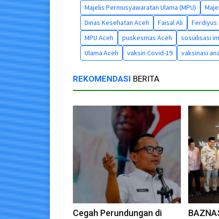
Majelis Permusyawaratan Ulama (MPU)
Maje
Dinas Kesehatan Aceh
Faisal Ali
Ferdiyus
MPU Aceh
puskesmas Aceh
sosialisasi i
Ulama Aceh
vaksin Covid-19
vaksinasi an
REKOMENDASI
BERITA
Cegah Perundungan di
BAZNAS