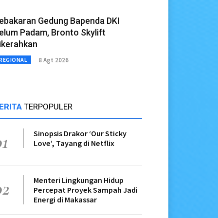
ebakaran Gedung Bapenda DKI
elum Padam, Bronto Skylift
ikerahkan
8 Agt 2026
REGIONAL
ERITA
TERPOPULER
Sinopsis Drakor ‘Our Sticky
01
Love’, Tayang di Netflix
Menteri Lingkungan Hidup
02
Percepat Proyek Sampah Jadi
Energi di Makassar