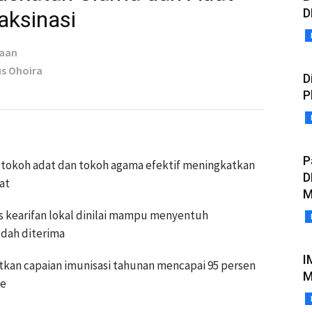
D
aksinasi
taan
us Ohoira
D
P
P
 tokoh adat dan tokoh agama efektif meningkatkan
D
at
M
 kearifan lokal dinilai mampu menyentuh
dah diterima
I
kan capaian imunisasi tahunan mencapai 95 persen
M
se