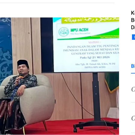
K
B
D
B