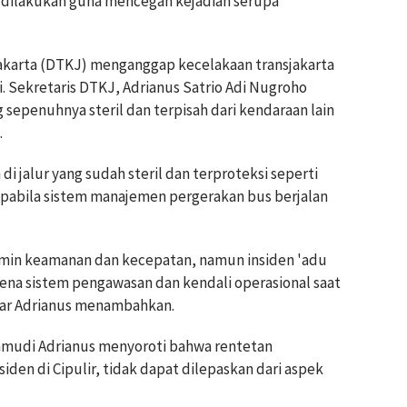
s dilakukan guna mencegah kejadian serupa
akarta (DTKJ) menganggap kecelakaan transjakarta
i. Sekretaris DTKJ, Adrianus Satrio Adi Nugroho
 sepenuhnya steril dan terpisah dari kendaraan lain
.
di jalur yang sudah steril dan terproteksi seperti
. Apabila sistem manajemen pergerakan bus berjalan
amin keamanan dan kecepatan, namun insiden 'adu
arena sistem pengawasan dan kendali operasional saat
jar Adrianus menambahkan.
amudi Adrianus menyoroti bahwa rentetan
iden di Cipulir, tidak dapat dilepaskan dari aspek