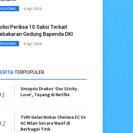
8 Agt 2026
REGIONAL
olisi Periksa 10 Saksi Terkait
ebakaran Gedung Bapenda DKI
8 Agt 2026
REGIONAL
ERITA
TERPOPULER
Sinopsis Drakor ‘Our Sticky
01
Love’, Tayang di Netflix
TVRI Gelar Nobar Chelsea FC Vs
02
AC Milan Secara Masif di
Berbagai Titik