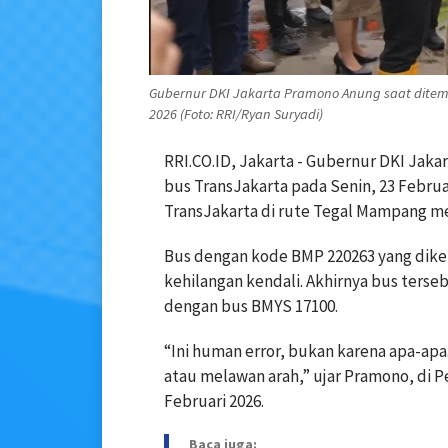
Gubernur DKI Jakarta Pramono Anung saat ditemui
2026 (Foto: RRI/Ryan Suryadi)
RRI.CO.ID, Jakarta - Gubernur DKI Jak
bus TransJakarta pada Senin, 23 Februa
TransJakarta di rute Tegal Mampang 
Bus dengan kode BMP 220263 yang dike
kehilangan kendali. Akhirnya bus terse
dengan bus BMYS 17100.
“Ini human error, bukan karena apa-ap
atau melawan arah,” ujar Pramono, di P
Februari 2026.
Baca juga: