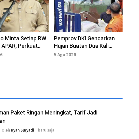
o Minta Setiap RW
Pemprov DKI Gencarkan
 APAR, Perkuat
Hujan Buatan Dua Kali
i Hadapi Musim
Sepekan Hadapi Puncak El
26
5 Agu 2026
u
Nino
man Paket Ringan Meningkat, Tarif Jadi
ian
Oleh
Ryan Suryadi
baru saja