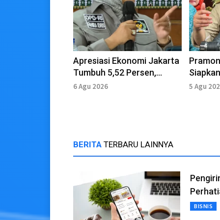
Apresiasi Ekonomi Jakarta
Pramon
Tumbuh 5,52 Persen,
Siapkan
Fahira Sampaikan 5
Mitigas
6 Agu 2026
5 Agu 20
Rekomendasi
Kemara
BERITA
TERBARU LAINNYA
Pengiri
Perhat
BISNIS