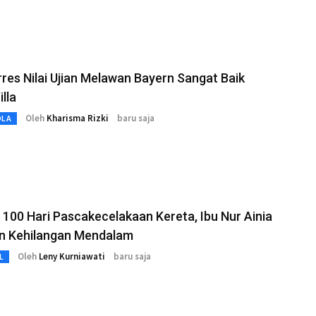
res Nilai Ujian Melawan Bayern Sangat Baik
illa
Oleh
Kharisma Rizki
baru saja
OLA
100 Hari Pascakecelakaan Kereta, Ibu Nur Ainia
n Kehilangan Mendalam
Oleh
Leny Kurniawati
baru saja
L