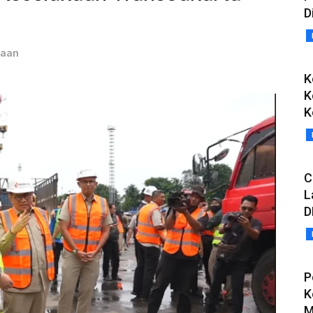
D
taan
K
K
K
C
L
D
P
K
M