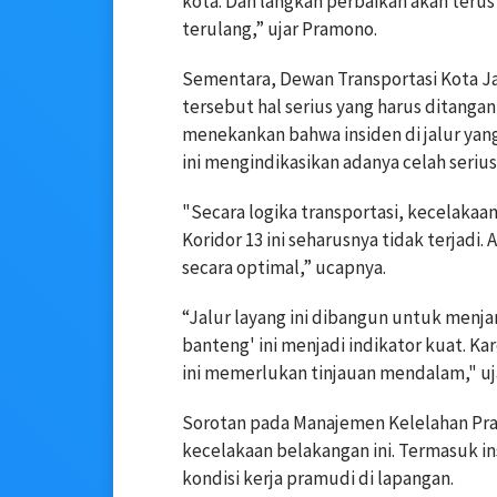
kota. Dan langkah perbaikan akan teru
terulang,” ujar Pramono.
Sementara, Dewan Transportasi Kota J
tersebut hal serius yang harus ditangan
menekankan bahwa insiden di jalur yang
ini mengindikasikan adanya celah serius
"Secara logika transportasi, kecelakaan 
Koridor 13 ini seharusnya tidak terjadi
secara optimal,” ucapnya.
“Jalur layang ini dibangun untuk menj
banteng' ini menjadi indikator kuat. K
ini memerlukan tinjauan mendalam," u
Sorotan pada Manajemen Kelelahan Pr
kecelakaan belakangan ini. Termasuk ins
kondisi kerja pramudi di lapangan.