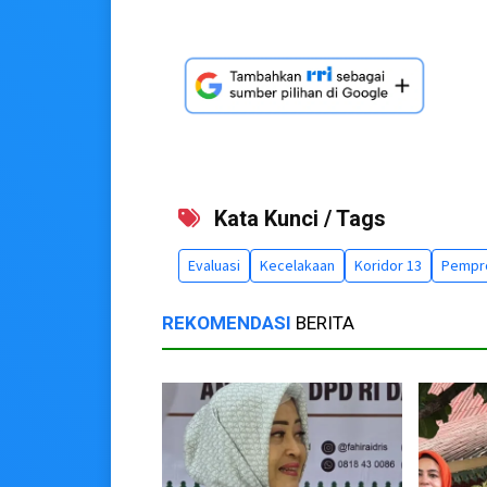
Kata Kunci / Tags
Evaluasi
Kecelakaan
Koridor 13
Pempro
REKOMENDASI
BERITA