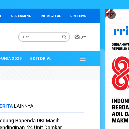
×
T
STREAMING
RRIDIGITAL
RRINEWS
ID
DUNIA 2026
EDITORIAL
ERITA
LAINNYA
edung Bapenda DKI Masih
endinginan, 24 Unit Damkar