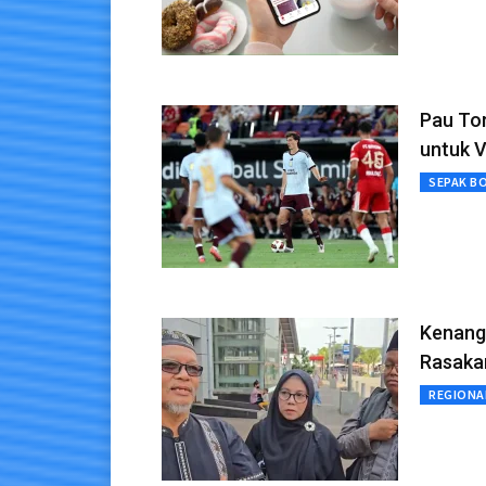
Pau Tor
untuk V
SEPAK B
Kenang 
Rasaka
REGIONA