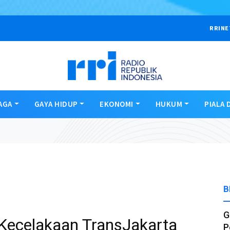
RRINE
AGA
GAYA HIDUP
EKONOMI
HUKUM
PIALA 
B
G
Kecelakaan TransJakarta
P