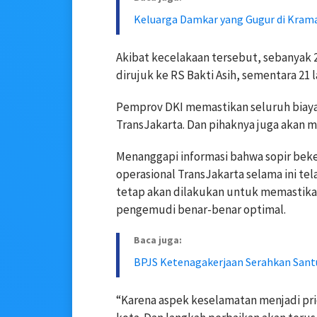
Keluarga Damkar yang Gugur di Krama
Akibat kecelakaan tersebut, sebanyak
dirujuk ke RS Bakti Asih, sementara 21 
Pemprov DKI memastikan seluruh biay
TransJakarta. Dan pihaknya juga akan m
Menanggapi informasi bahwa sopir bek
operasional TransJakarta selama ini te
tetap akan dilakukan untuk memastikan 
pengemudi benar-benar optimal.
Baca juga:
BPJS Ketenagakerjaan Serahkan Santu
“Karena aspek keselamatan menjadi prio