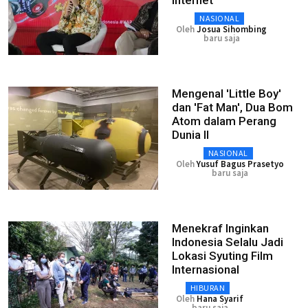
Internet
NASIONAL
Oleh
Josua Sihombing
baru saja
Mengenal 'Little Boy'
dan 'Fat Man', Dua Bom
Atom dalam Perang
Dunia II
NASIONAL
Oleh
Yusuf Bagus Prasetyo
baru saja
Menekraf Inginkan
Indonesia Selalu Jadi
Lokasi Syuting Film
Internasional
HIBURAN
Oleh
Hana Syarif
baru saja