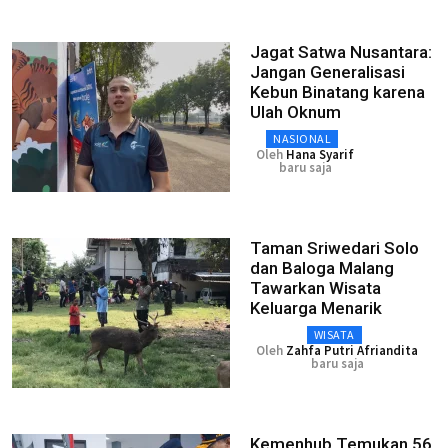
Jagat Satwa Nusantara:
Jangan Generalisasi
Kebun Binatang karena
Ulah Oknum
NASIONAL
Oleh
Hana Syarif
baru saja
Taman Sriwedari Solo
dan Baloga Malang
Tawarkan Wisata
Keluarga Menarik
WISATA
Oleh
Zahfa Putri Afriandita
baru saja
Kemenhub Temukan 56