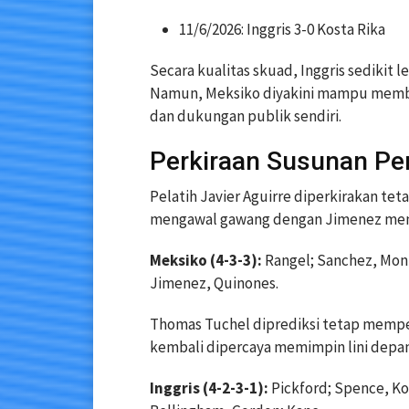
11/6/2026: Inggris 3-0 Kosta Rika
Secara kualitas skuad, Inggris sediki
Namun, Meksiko diyakini mampu membe
dan dukungan publik sendiri.
Perkiraan Susunan P
Pelatih Javier Aguirre diperkirakan te
mengawal gawang dengan Jimenez menj
Meksiko (4-3-3):
Rangel; Sanchez, Mont
Jimenez, Quinones.
Thomas Tuchel diprediksi tetap memper
kembali dipercaya memimpin lini depan 
Inggris (4-2-3-1):
Pickford; Spence, Kon