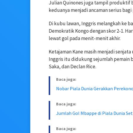
Julian Quinones juga tampil produktif b
keduanya menjadi ancaman serius bagi 
Di kubu lawan, Inggris melangkah ke b
Demokratik Kongo dengan skor 2-1. Ha
lewat gol pada menit-menit akhir.
Ketajaman Kane masih menjadi senjata 
Inggris itu didukung sejumlah pemain
Saka, dan Declan Rice.
Baca juga:
Nobar Piala Dunia Gerakkan Perekono
Baca juga:
Jumlah Gol Mbappe di Piala Dunia Se
Baca juga: