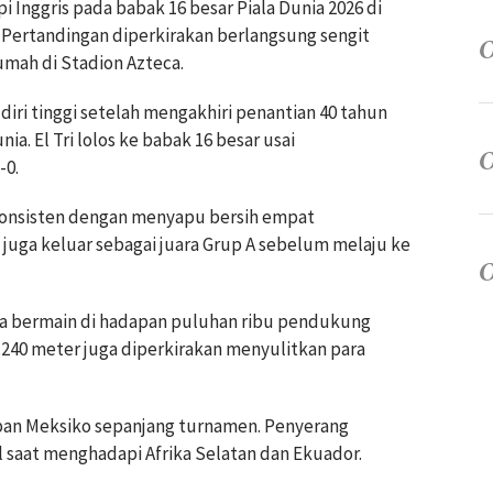
 Inggris pada babak 16 besar Piala Dunia 2026 di
6. Pertandingan diperkirakan berlangsung sengit
mah di Stadion Azteca.
i tinggi setelah mengakhiri penantian 40 tahun
a. El Tri lolos ke babak 16 besar usai
-0.
konsisten dengan menyapu bersih empat
juga keluar sebagai juara Grup A sebelum melaju ke
na bermain di hadapan puluhan ribu pendukung
 2.240 meter juga diperkirakan menyulitkan para
pan Meksiko sepanjang turnamen. Penyerang
saat menghadapi Afrika Selatan dan Ekuador.