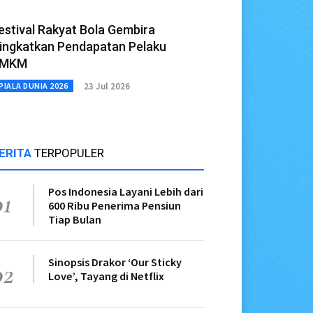
estival Rakyat Bola Gembira
ingkatkan Pendapatan Pelaku
MKM
23 Jul 2026
PIALA DUNIA 2026
ERITA
TERPOPULER
Pos Indonesia Layani Lebih dari
01
600 Ribu Penerima Pensiun
Tiap Bulan
Sinopsis Drakor ‘Our Sticky
02
Love’, Tayang di Netflix