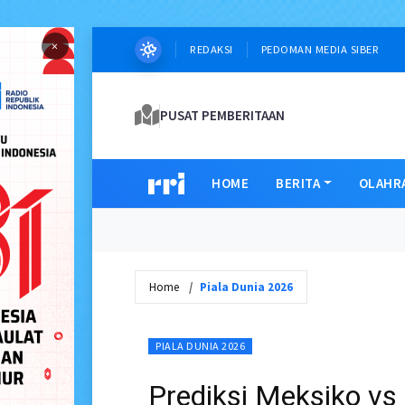
×
REDAKSI
PEDOMAN MEDIA SIBER
PUSAT PEMBERITAAN
HOME
BERITA
OLAHR
Home
Piala Dunia 2026
PIALA DUNIA 2026
Prediksi Meksiko vs 