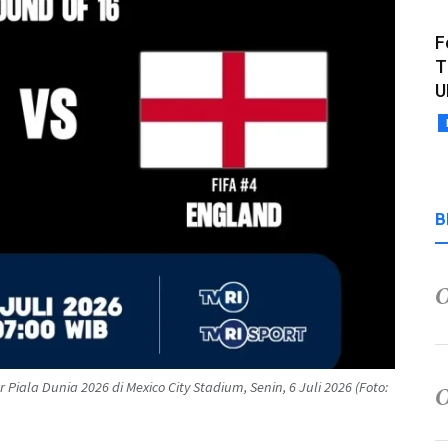
F
T
U
B
ala Dunia 2026 di Mexico City Stadium, Senin, 6 Juli 2026 (Foto: