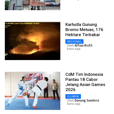
Karhutla Gunung
Bromo Meluas, 176
Hektare Terbakar
REGIONAL
Oleh
Alfian Risfil
baru saja
CdM Tim Indonesia
Pantau 18 Cabor
Jelang Asian Games
2026
OLIMPIK
Oleh
Danang Sundoro
baru saja