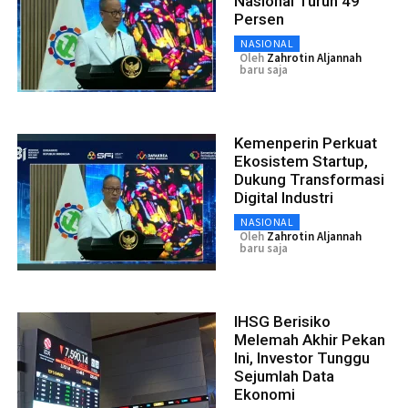
Nasional Turun 49
Persen
NASIONAL
Oleh
Zahrotin Aljannah
baru saja
Kemenperin Perkuat
Ekosistem Startup,
Dukung Transformasi
Digital Industri
NASIONAL
Oleh
Zahrotin Aljannah
baru saja
IHSG Berisiko
Melemah Akhir Pekan
Ini, Investor Tunggu
Sejumlah Data
Ekonomi