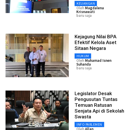
KEUANGAN
Oleh
Magdalena
Krisnawati
baru saja
Kejagung Nilai BPA
Efektif Kelola Aset
Sitaan Negara
HUKUM
Oleh
Muhamad Isnen
Suhanda
baru saja
Legislator Desak
Pengusutan Tuntas
Temuan Ratusan
Senjata Api di Sekolah
Swasta
INFO PARLEMEN
Oleh
Allan