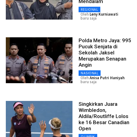
Mendalam
REGIONAL
Oleh
Leny Kurniawati
baru saja
Polda Metro Jaya: 995
Pucuk Senjata di
Sekolah Jaksel
Merupakan Senapan
Angin
NASIONAL
Oleh
Anisa Putri Haniyah
baru saja
Singkirkan Juara
Wimbledon,
Aldila/Routliffe Lolos
ke 16 Besar Canadian
Open
OLIMPIK