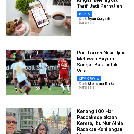
Tarif Jadi Perhatian
BISNIS
Oleh
Ryan Suryadi
baru saja
Pau Torres Nilai Ujian
Melawan Bayern
Sangat Baik untuk
Villa
SEPAK BOLA
Oleh
Kharisma Rizki
baru saja
Kenang 100 Hari
Pascakecelakaan
Kereta, Ibu Nur Ainia
Rasakan Kehilangan