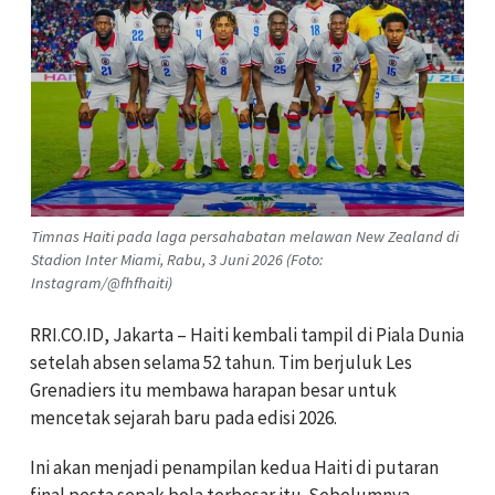
Timnas Haiti pada laga persahabatan melawan New Zealand di
Stadion Inter Miami, Rabu, 3 Juni 2026 (Foto:
Instagram/@fhfhaiti)
RRI.CO.ID, Jakarta – Haiti kembali tampil di Piala Dunia
setelah absen selama 52 tahun. Tim berjuluk Les
Grenadiers itu membawa harapan besar untuk
mencetak sejarah baru pada edisi 2026.
Ini akan menjadi penampilan kedua Haiti di putaran
final pesta sepak bola terbesar itu. Sebelumnya,