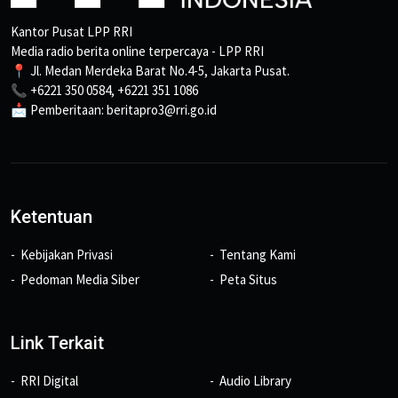
Kantor Pusat LPP RRI
Media radio berita online terpercaya - LPP RRI
📍 Jl. Medan Merdeka Barat No.4-5, Jakarta Pusat.
📞 +6221 350 0584, +6221 351 1086
📩 Pemberitaan: beritapro3@rri.go.id
Ketentuan
Kebijakan Privasi
Tentang Kami
Pedoman Media Siber
Peta Situs
Link Terkait
RRI Digital
Audio Library