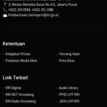
📍 Jl. Medan Merdeka Barat No.4-5, Jakarta Pusat.
📞 +6221 350 0584, +6221 351 1086
📩 Pemberitaan: beritapro3@rri.go.id
Ketentuan
Kebijakan Privasi
Tentang Kami
Pedoman Media Siber
Peta Situs
Link Terkait
RRI Digital
Audio Library
RRI NET Streaming
PPID LPP RRI
RRI Radio Streaming
JDIH LPP RRI