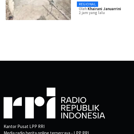
REGIONAL
Oleh
Khairani Januarrini
2 jam yang lalu
Kantor Pusat LPP RRI
Media radio berita online terpercaya - LPP RRI