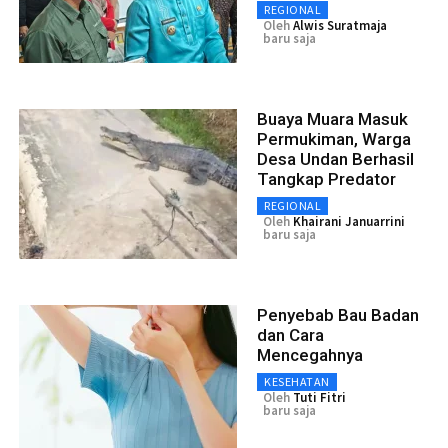
REGIONAL
Oleh
Alwis Suratmaja
baru saja
Buaya Muara Masuk
Permukiman, Warga
Desa Undan Berhasil
Tangkap Predator
REGIONAL
Oleh
Khairani Januarrini
baru saja
Penyebab Bau Badan
dan Cara
Mencegahnya
KESEHATAN
Oleh
Tuti Fitri
baru saja