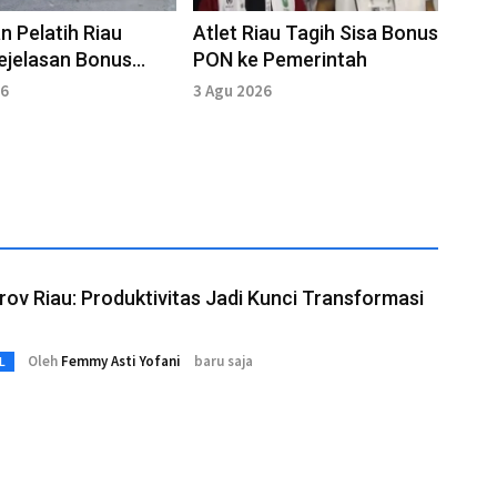
an Pelatih Riau
Atlet Riau Tagih Sisa Bonus
ejelasan Bonus
PON ke Pemerintah
n Peparnas
26
3 Agu 2026
ov Riau: Produktivitas Jadi Kunci Transformasi
Oleh
Femmy Asti Yofani
baru saja
L