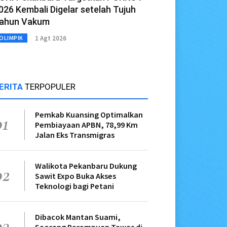
026 Kembali Digelar setelah Tujuh
ahun Vakum
1 Agt 2026
OLIMPIK
ERITA
TERPOPULER
Pemkab Kuansing Optimalkan
01
Pembiayaan APBN, 78,99 Km
Jalan Eks Transmigras
Walikota Pekanbaru Dukung
02
Sawit Expo Buka Akses
Teknologi bagi Petani
Dibacok Mantan Suami,
03