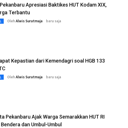
Pekanbaru Apresiasi Baktikes HUT Kodam XIX,
rga Terbantu
Oleh
Alwis Suratmaja
baru saja
L
apat Kepastian dari Kemendagri soal HGB 133
TC
Oleh
Alwis Suratmaja
baru saja
L
ota Pekanbaru Ajak Warga Semarakkan HUT RI
 Bendera dan Umbul-Umbul