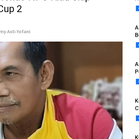
 Cup 2
A
my Asti Yofani
B
A
P
K
C
K