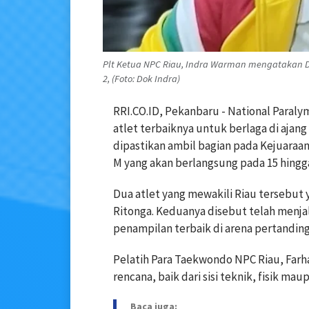
Plt Ketua NPC Riau, Indra Warman mengatakan Du
2, (Foto: Dok Indra)
RRI.CO.ID, Pekanbaru - National Paral
atlet terbaiknya untuk berlaga di ajang 
dipastikan ambil bagian pada Kejuaraan
M yang akan berlangsung pada 15 hingga 
Dua atlet yang mewakili Riau tersebut
Ritonga. Keduanya disebut telah menjal
penampilan terbaik di arena pertanding
Pelatih Para Taekwondo NPC Riau, Farh
rencana, baik dari sisi teknik, fisik ma
Baca juga: