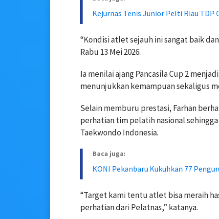
Kejurnas Tenis Junior Pelti Riau TDP 
“Kondisi atlet sejauh ini sangat baik da
Rabu 13 Mei 2026.
Ia menilai ajang Pancasila Cup 2 menja
menunjukkan kemampuan sekaligus men
Selain memburu prestasi, Farhan berha
perhatian tim pelatih nasional sehing
Taekwondo Indonesia.
Baca juga:
KONI Pekanbaru Kukuhkan 77 Penguru
“Target kami tentu atlet bisa meraih
perhatian dari Pelatnas,” katanya.