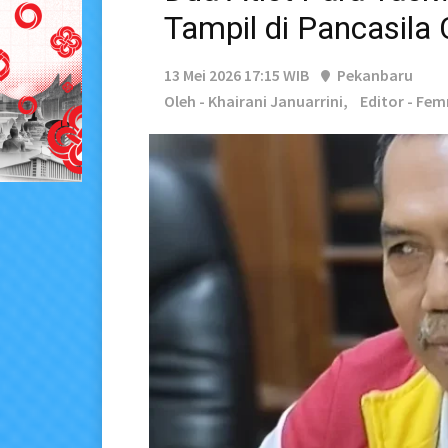
Tampil di Pancasila
13 Mei 2026 17:15 WIB
Pekanbaru
Oleh - Khairani Januarrini,
Editor - Fem