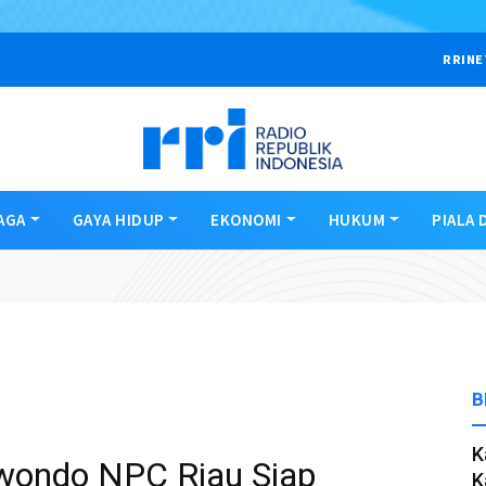
RRINE
AGA
GAYA HIDUP
EKONOMI
HUKUM
PIALA 
B
K
kwondo NPC Riau Siap
K