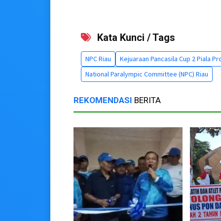
Kata Kunci / Tags
NPC Riau
Kejuaraan Pancasila Cup 2 Piala P
National Paralympic Committee (NPC) Riau
REKOMENDASI
BERITA