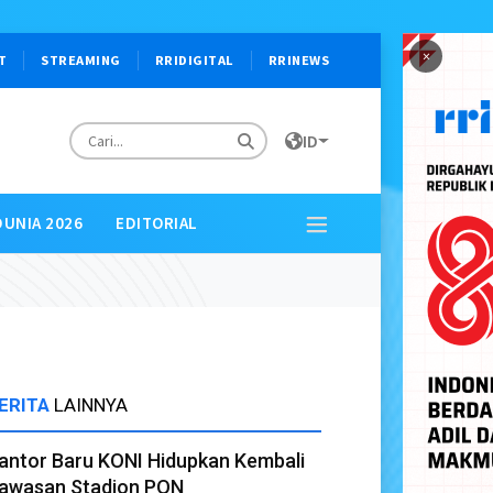
×
T
STREAMING
RRIDIGITAL
RRINEWS
ID
DUNIA 2026
EDITORIAL
ERITA
LAINNYA
antor Baru KONI Hidupkan Kembali
awasan Stadion PON