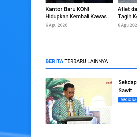
Kantor Baru KONI
Atlet d
Hidupkan Kembali Kawasan
Tagih K
Stadion PON
PON da
6 Agu 2026
6 Agu 20
BERITA
TERBARU LAINNYA
Sekdapr
Sawit
REGIONA