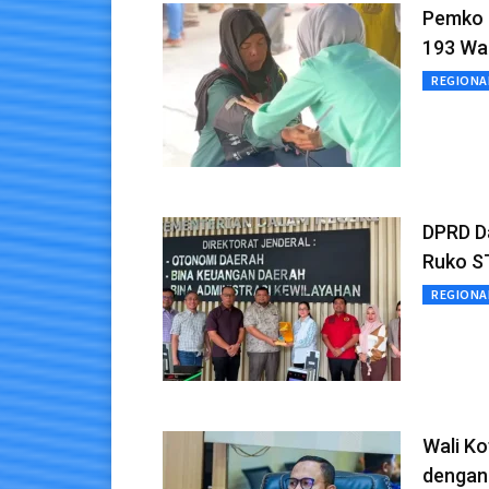
Pemko 
193 Wa
REGIONA
DPRD D
Ruko S
REGIONA
Wali K
dengan