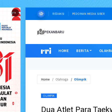
×
REDAKSI
PEDOMAN MEDIA SIBER
PEKANBARU
HOME
BERITA
OLAHR
Home
Olahraga
Olimpik
OLIMPIK
Dua Atlet Para Tae