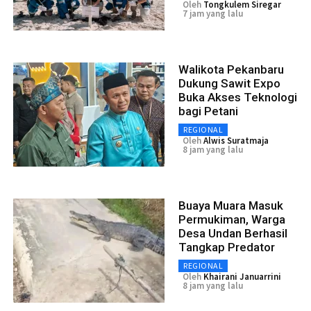
Oleh
Tongkulem Siregar
7 jam yang lalu
Walikota Pekanbaru
Dukung Sawit Expo
Buka Akses Teknologi
bagi Petani
REGIONAL
Oleh
Alwis Suratmaja
8 jam yang lalu
Buaya Muara Masuk
Permukiman, Warga
Desa Undan Berhasil
Tangkap Predator
REGIONAL
Oleh
Khairani Januarrini
8 jam yang lalu