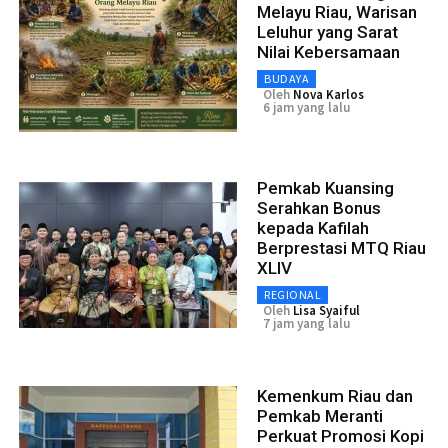
Melayu Riau, Warisan
Leluhur yang Sarat
Nilai Kebersamaan
BUDAYA
Oleh
Nova Karlos
6 jam yang lalu
Pemkab Kuansing
Serahkan Bonus
kepada Kafilah
Berprestasi MTQ Riau
XLIV
REGIONAL
Oleh
Lisa Syaiful
7 jam yang lalu
Kemenkum Riau dan
Pemkab Meranti
Perkuat Promosi Kopi