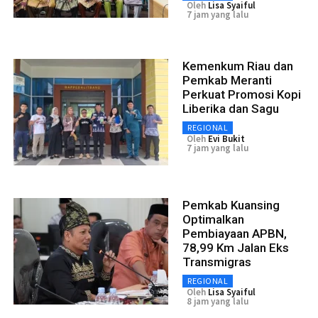
Oleh
Lisa Syaiful
7 jam yang lalu
Kemenkum Riau dan
Pemkab Meranti
Perkuat Promosi Kopi
Liberika dan Sagu
REGIONAL
Oleh
Evi Bukit
7 jam yang lalu
Pemkab Kuansing
Optimalkan
Pembiayaan APBN,
78,99 Km Jalan Eks
Transmigras
REGIONAL
Oleh
Lisa Syaiful
8 jam yang lalu