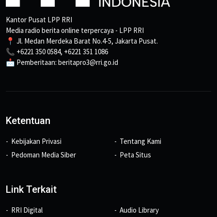
Kantor Pusat LPP RRI
Media radio berita online terpercaya - LPP RRI
📍 Jl. Medan Merdeka Barat No.4-5, Jakarta Pusat.
📞 +6221 350 0584, +6221 351 1086
📩 Pemberitaan: beritapro3@rri.go.id
Ketentuan
Kebijakan Privasi
Tentang Kami
Pedoman Media Siber
Peta Situs
Link Terkait
RRI Digital
Audio Library