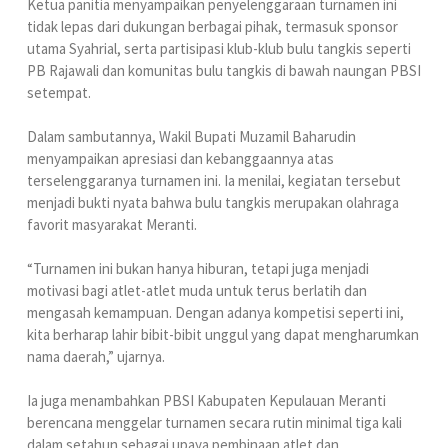
Ketua panitia menyampaikan penyelenggaraan turnamen ini
tidak lepas dari dukungan berbagai pihak, termasuk sponsor
utama Syahrial, serta partisipasi klub-klub bulu tangkis seperti
PB Rajawali dan komunitas bulu tangkis di bawah naungan PBSI
setempat.
Dalam sambutannya, Wakil Bupati Muzamil Baharudin
menyampaikan apresiasi dan kebanggaannya atas
terselenggaranya turnamen ini. Ia menilai, kegiatan tersebut
menjadi bukti nyata bahwa bulu tangkis merupakan olahraga
favorit masyarakat Meranti.
“Turnamen ini bukan hanya hiburan, tetapi juga menjadi
motivasi bagi atlet-atlet muda untuk terus berlatih dan
mengasah kemampuan. Dengan adanya kompetisi seperti ini,
kita berharap lahir bibit-bibit unggul yang dapat mengharumkan
nama daerah,” ujarnya.
Ia juga menambahkan PBSI Kabupaten Kepulauan Meranti
berencana menggelar turnamen secara rutin minimal tiga kali
dalam setahun sebagai upaya pembinaan atlet dan