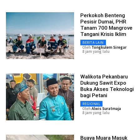
Perkokoh Benteng
Pesisir Dumai, PHR
Tanam 700 Mangrove
Tangani Krisis Iklim
BERITA LAIN
Oleh
Tongkulem Siregar
8 jam yang lalu
Walikota Pekanbaru
Dukung Sawit Expo
Buka Akses Teknologi
bagi Petani
REGIONAL
Oleh
Alwis Suratmaja
8 jam yang lalu
Buaya Muara Masuk