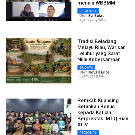
menuju WBBMM
REGIONAL
Oleh
Evi Bukit
6 jam yang lalu
Tradisi Beladang
Melayu Riau, Warisan
Leluhur yang Sarat
Nilai Kebersamaan
BUDAYA
Oleh
Nova Karlos
6 jam yang lalu
Pemkab Kuansing
Serahkan Bonus
kepada Kafilah
Berprestasi MTQ Riau
XLIV
REGIONAL