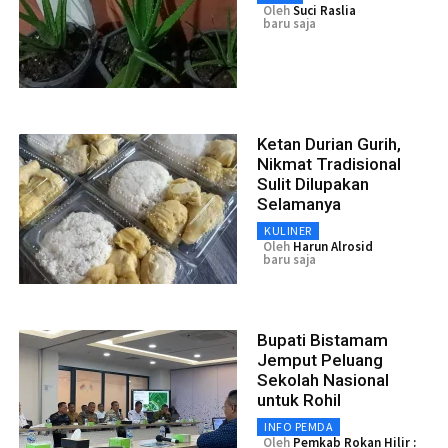
Oleh
Suci Raslia
baru saja
Ketan Durian Gurih,
Nikmat Tradisional
Sulit Dilupakan
Selamanya
KULINER
Oleh
Harun Alrosid
baru saja
Bupati Bistamam
Jemput Peluang
Sekolah Nasional
untuk Rohil
INFO PEMDA
Oleh
Pemkab Rokan Hilir :