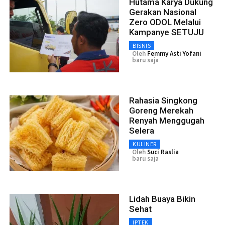
Hutama Karya Dukung
Gerakan Nasional
Zero ODOL Melalui
Kampanye SETUJU
BISNIS
Oleh
Femmy Asti Yofani
baru saja
Rahasia Singkong
Goreng Merekah
Renyah Menggugah
Selera
KULINER
Oleh
Suci Raslia
baru saja
Lidah Buaya Bikin
Sehat
IPTEK